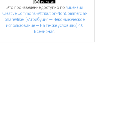
Это произведение доступно по
лицензии
Creative Commons «Attribution-NonCommercial-
ShareAlike» («Атрибуция — Некоммерческое
использование — На тех же условиях») 4.0
Всемирная
.