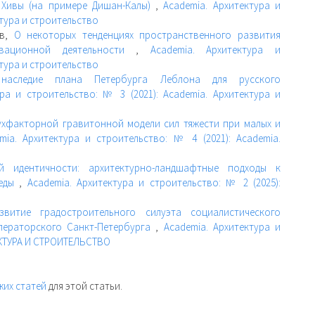
 Хивы (на примере Дишан-Калы)
,
Academia. Архитектура и
ктура и строительство
ев,
О некоторых тенденциях пространственного развития
овационной деятельности
,
Academia. Архитектура и
ктура и строительство
 наследие плана Петербурга Леблона для русского
ура и строительство: № 3 (2021): Academia. Архитектура и
ухфакторной гравитонной модели сил тяжести при малых и
mia. Архитектура и строительство: № 4 (2021): Academia.
й идентичности: архитектурно-ландшафтные подходы к
реды
,
Academia. Архитектура и строительство: № 2 (2025):
азвитие градостроительного силуэта социалистического
ператорского Санкт-Петербурга
,
Academia. Архитектура и
ТЕКТУРА И СТРОИТЕЛЬСТВО
жих статей
для этой статьи.