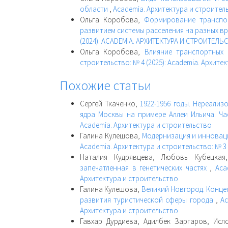
области
,
Academia. Архитектура и строитель
Ольга Коробова,
Формирование транспо
развитием системы расселения на разных в
(2024): ACADEMIA. АРХИТЕКТУРА И СТРОИТЕЛЬ
Ольга Коробова,
Влияние транспортных
строительство: № 4 (2025): Academia. Архите
Похожие статьи
Сергей Ткаченко,
1922-1956 годы. Нереали
ядра Москвы на примере Аллеи Ильича. Ч
Academia. Архитектура и строительство
Галина Кулешова,
Модернизация и инновац
Academia. Архитектура и строительство: № 3
Наталия Кудрявцева, Любовь Кубецка
запечатленная в генетических частях
,
Aca
Архитектура и строительство
Галина Кулешова,
Великий Новгород. Конце
развития туристической сферы города
,
Ac
Архитектура и строительство
Гавхар Дурдиева, Адилбек Заргаров, Ис