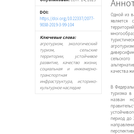
статьи
стать
Анно
DOI:
Одной из в
https://doi.org/10.22337/2077-
является 
9038-2019-3-99-104
территорий
многообра
Ключевые слова:
туристичес
агротуризм, экологический
агротуриз
туризм, сельские
диверсифик
территории, устойчивое
сельского
развитие, качество жизни,
альтернат
социальная и инженерно-
качества жи
транспортная
инфраструктура, историко-
В Федераль
культурное наследие
туризма в 
назван н
правитель
устойчивог
период до 
направле
перспектив