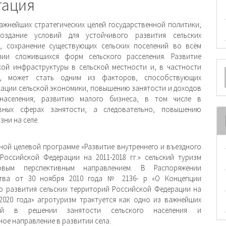
и
тация
ажнейших стратегических целей государственной политики,
создание условий для устойчивого развития сельских
, сохранение существующих сельских по­селений во всём
зии сложившихся форм сельского расселения. Развитие
О
кой инфраструктуры в сельской местности и, в частности
м, может стать одним из фак­торов, способствующих
м
ации сельской экономики, повышению занятости и доходов
 населения; развитию малого бизнеса, в том числе в
ивных сферах занятости, а следовательно, повышению
зни на селе.
ной целевой программе «Развитие внутреннего и въездного
Российской Федерации на 2011-2018 гг.» сельский туризм
овым перспективным направлением. В Распоряжении
ства от 30 ноября 2010 года № 2136- р «О Концепции
о развития сельских территорий Российской Федерации на
2020 года» агротуризм трактуется как одно из важнейших
ний в решении занятости сельского населения и
ное направление в развитии села.