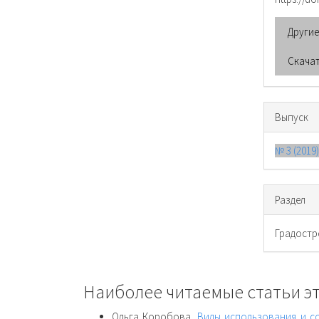
Други
Скача
Выпуск
№ 3 (2019
Раздел
Градостр
Наиболее читаемые статьи эт
Ольга Коробова,
Виды использования и с