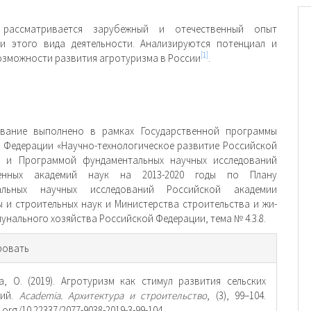
рассматривается зарубежный и отечественный опыт
и этого вида деятельности. Анализируются потенциал и
[1]
озможности развития агротуризма в России
.
вание выполнено в рамках Государственной программы
 Федерации «Научно-технологическое развитие Российской
» и Про­граммой фундаментальных научных исследований
венных академий наук на 2013-2020 годы по Плану
альных научных исследований Российской академии
ы и строительных наук и Министерства строительства и жи­
унального хозяйства Российской Федерации, тема № 4.3.8.
рмация
ровать
тье
, О. (2019). Агротуризм как стимул развития сельских
рий.
Academia. Архитектура и строительство
, (3), 99–104.
i.org/10.22337/2077-9038-2019-3-99-104