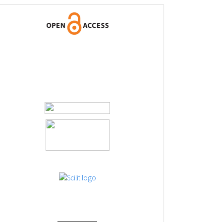
logos