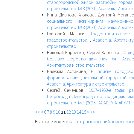
старогородской жилой застройки города
строительство: № 3 (2021): Academia. Архите
Инна Дианова-Клокова, Дмитрий Метань
социального инжиниринга научно-инн
строительство: № 3 (2021): Academia. Архите
Григорий Мазаев,
Градостроительное
градостроительства
,
Academia. Архитект
строительство
Николай Карпенко, Сергей Карпенко,
О дв
больших скоростях движения тел
,
Acade
Архитектура и строительство
Надежда Астанина,
В поиске городско
формированию уникальной городской с
Academia. Архитектура и строительство
Сергей Семенцов,
1917–1950-е годы: р
Петрограда–Ленинграда по традициям им
строительство: № 1 (2025): ACADEMIA. АРХИ
<<
<
6
7
8
9
10
11
12
13
14
15
>
>>
Вы также можете
начать расширеннвй поиск похо