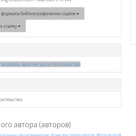
е форматы библиографических ссылок
ть ссылку
): Academia. Архитектура и строительство
оительство
ого автора (авторов)
оциально-экономические функции ландшафтов Московской