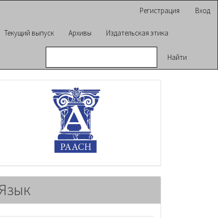
Регистрация
Вход
Текущий выпуск
Архивы
Издательская этика
Найти
raasn
Язык