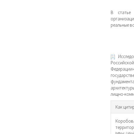
В статье 
организаци
реальные в
[1]
Исследо
Российской
Федерации
государст
фундамент
архитектур
лищно-комм
Инфо
Как цити
о ста
Коробова
террито
https://do