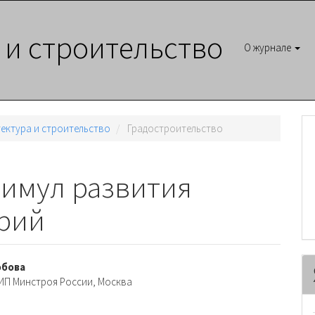
 и строительство
О журнале
итектура и строительство
Градостроительство
тимул развития
орий
вное
обова
ИП Минстроя России, Москва
ржимое