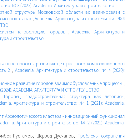
ство: № 3 (2023): Academia. Архитектура и строительство
ртной структуры Московской области во взаимосвязи с
ременных этапах
,
Academia. Архитектура и строительство: № 4
СТВО
 систем на эволюцию городов
,
Academia. Архитектура и
ктура и строительство
зованные проекты развития центрального композиционного
асть 2
,
Academia. Архитектура и строительство: № 4 (2020):
ионное развитие городов:взаимообусловленные процессы
,
 (2024): ACADEMIA. АРХИТЕКТУРА И СТРОИТЕЛЬСТВО
я,
Торопец: градостроительная структура как летопись,
demia. Архитектура и строительство: № 1 (2021): Academia.
пт Археологического кластера - инновационный функционал
ademia. Архитектура и строительство: № 2 (2021): Academia.
ломбек Рустамов, Шерзод Дусчанов,
Проблемы сохранения