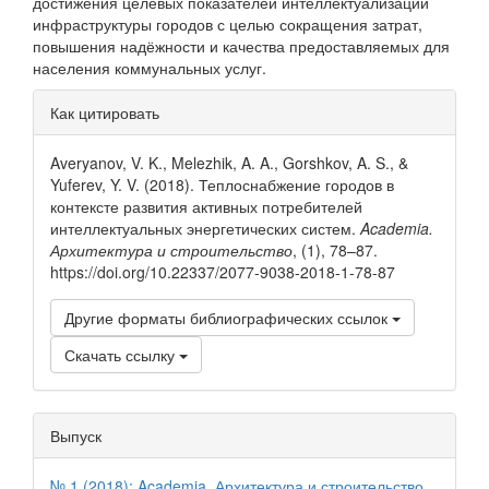
достижения целевых показателей интеллектуализации
инфраструктуры городов с целью сокращения затрат,
повышения надёжности и качества предоставляемых для
населения коммунальных услуг.
Информация
Как цитировать
о статье
Averyanov, V. K., Melezhik, A. A., Gorshkov, A. S., &
Yuferev, Y. V. (2018). Теплоснабжение городов в
контексте развития активных потребителей
интеллектуальных энергетических систем.
Academia.
Архитектура и строительство
, (1), 78–87.
https://doi.org/10.22337/2077-9038-2018-1-78-87
Другие форматы библиографических ссылок
Скачать ссылку
Выпуск
№ 1 (2018): Academia. Архитектура и строительство