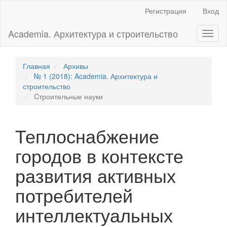
Главная
Регистрация
Вход
навигационная
панель
Academia. Архитектура и строительство
Toggl
Основное
naviga
содержимое
Боковая
панель
Главная
Архивы
№ 1 (2018): Academia. Архитектура и
строительство
Cтроительные науки
Теплоснабжение
городов в контексте
развития активных
потребителей
интеллектуальных