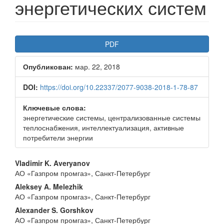
энергетических систем
Боковая
PDF
панель
Опубликован:
мар. 22, 2018
статьи
DOI:
https://doi.org/10.22337/2077-9038-2018-1-78-87
Ключевые слова:
энергетические системы, централизованные системы
теплоснабжения, интеллектуализация, активные
потребители энергии
Основное
Vladimir K. Averyanov
АО «Газпром промгаз», Санкт-Петербург
содержимое
Aleksey A. Melezhik
статьи
АО «Газпром промгаз», Санкт-Петербург
Alexander S. Gorshkov
АО «Газпром промгаз», Санкт-Петербург