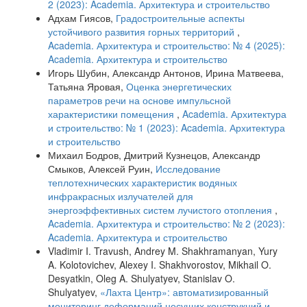
2 (2023): Academia. Архитектура и строительство
Адхам Гиясов,
Градостроительные аспекты
устойчивого развития горных территорий
,
Academia. Архитектура и строительство: № 4 (2025):
Academia. Архитектура и строительство
Игорь Шубин, Александр Антонов, Ирина Матвеева,
Татьяна Яровая,
Оценка энергетических
параметров речи на основе импульсной
характеристики помещения
,
Academia. Архитектура
и строительство: № 1 (2023): Academia. Архитектура
и строительство
Михаил Бодров, Дмитрий Кузнецов, Александр
Смыков, Алексей Руин,
Исследование
теплотехнических характеристик водяных
инфракрасных излучателей для
энергоэффективных систем лучистого отопления
,
Academia. Архитектура и строительство: № 2 (2023):
Academia. Архитектура и строительство
Vladimir I. Travush, Andrey M. Shakhramanyan, Yury
A. Kolotovichev, Alexey I. Shakhvorostov, Mikhail O.
Desyatkin, Oleg A. Shulyatyev, Stanislav O.
Shulyatyev,
«Лахта Центр»: автоматизированный
мониторинг деформаций несущих конструкций и