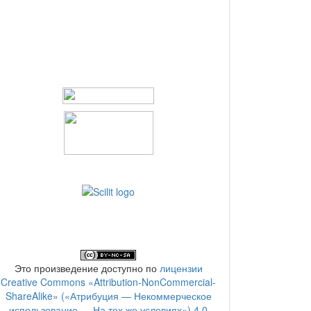
Это произведение доступно по
лицензии
Creative Commons «Attribution-NonCommercial-
ShareAlike» («Атрибуция — Некоммерческое
использование — На тех же условиях») 4.0