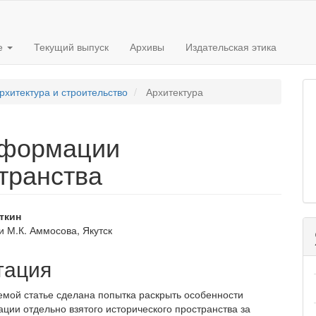
е
Текущий выпуск
Архивы
Издательская этика
рхитектура и строительство
Архитектура
сформации
транства
вное
ткин
 М.К. Аммосова, Якутск
ржимое
и
тация
емой статье сделана попытка раскрыть осо­бенности
ции отдельно взятого исторического пространства за