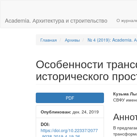
Главная
навигационная
панель
Academia. Архитектура и строительство
О журнал
Основное
содержимое
Боковая
панель
Главная
Архивы
№ 4 (2019): Academia. А
Особенности тран
исторического прос
Боковая
Осно
Кузьма Лы
PDF
СВФУ имени
панель
соде
Опубликован:
дек. 24, 2019
статьи
стать
Анно
DOI:
В предлага
https://doi.org/10.22337/2077
трансформа
-9038-2019-4-19-26