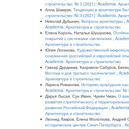
строительство: № 3 (2021): Academia. Архи
Алла Шамрук,
Тенденции в архитектуре Бел
строительство: № 3 (2021): Academia. Архи
Николай Дубынин,
Вопросы архитектуры
,
A
Academia. Архитектура и строительство
Елена Король, Наталья Шушунова,
Особенн
покрытий с системами озеленения
,
Academ
Архитектура и строительство
Юлия Логинова,
Художественный некрополь
сохранения (российский и европейский оп
Academia. Архитектура и строительство
Гавхар Дурдиева, Кахрамон Сабуров, Бекз
Востока и для третьего тысячелетия!
,
Acade
Архитектура и строительство
Лариса Романова,
Историко-культурное нас
Academia. Архитектура и строительство: № 
Дарья Лысая, Сун Имин, Чунян Чжан,
О вза
развития,стратегического и территориально
развития Российской Федерации
,
Academia
Архитектура и строительство
Леонид Лавров, Елена Молоткова, Андрей 
историческом центре Санкт-Петербурга
,
Ac