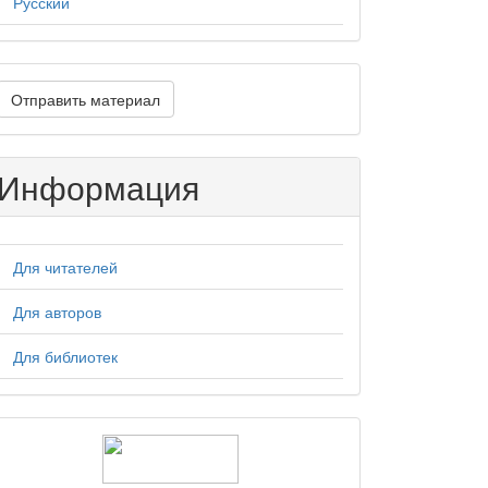
Русский
тправить
Отправить материал
атериал
Информация
Для читателей
Для авторов
Для библиотек
logos