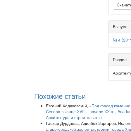
Скачат
Выпуск
№ 4 (201
Раздел
Архитект
Похожие статьи
Евгений Ходаковский,
«Под фасад каменног
Севера в конце XVIII - начале ХХ в.
,
Academ
Архитектура и строительство
Гавхар Дурдиева, Адилбек Заргаров, Исло
старогородской жилой застройки города Х