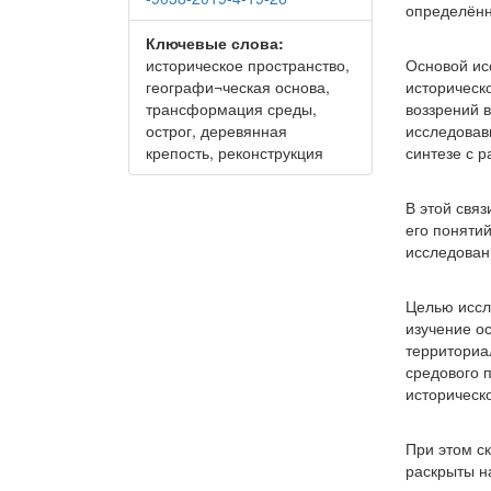
определённ
Ключевые слова:
историческое пространство,
Основой ис
географи¬ческая основа,
историческ
трансформация среды,
воззрений 
острог, деревянная
исследовав
крепость, реконструкция
синтезе с р
В этой свя
его поняти
исследован
Целью иссл
изучение о
территориа
средового 
историческ
При этом с
раскрыты н