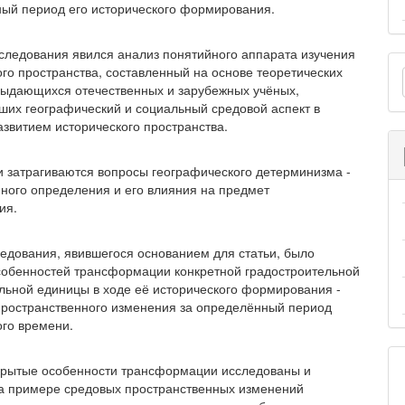
ый период его исторического формирования.
следования явился анализ понятийного аппа­рата изучения
О
ого пространства, составленный на основе теоретических
м
выдающихся отечественных и зарубежных учёных,
ших географический и социальный средовой аспект в
азвитием истори­ческого пространства.
зи затрагиваются вопросы географического детерминизма -
йного определения и его влияния на предмет
ия.
едования, явившегося основанием для статьи, было
собенностей трансформации конкретной градостроительной
льной единицы в ходе её исто­рического формирования -
пространственного изменения за определённый период
ого времени.
крытые особенности трансформации иссле­дованы и
а примере средовых пространственных изменений