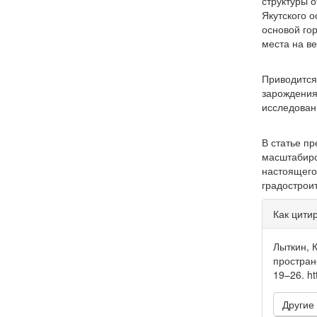
структуры о
Якутского 
основой гор
места на в
Приводится
зарождения 
исследован
В статье п
масштабиро
настоящего
градострои
Инфо
Как цити
о ста
Лыткин, 
простран
19–26. ht
Другие