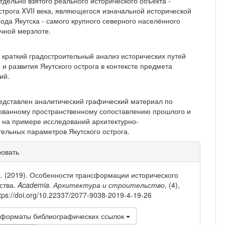
тдельно взятого реального историче­ского объекта -
острога XVII века, являющегося изначальной исторической
ода Якутска - самого крупного северного населённого
ечной мерзлоте.
 краткий градостроительный анализ исто­рических путей
и развития Якутского острога в контексте предмета
ий.
редставлен аналитический графический матери­ал по
ванному пространственному сопоставлению прошлого и
 на примере исследований архитек­турно-
тельных параметров Якутского острога.
рмация
ровать
тье
К. (2019). Особенности трансформации исторического
ства.
Academia. Архитектура и строительство
, (4),
tps://doi.org/10.22337/2077-9038-2019-4-19-26
 форматы библиографических ссылок