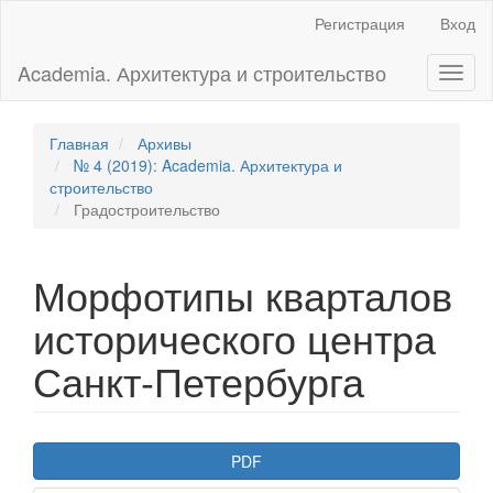
Главная
Регистрация
Вход
навигационная
панель
Academia. Архитектура и строительство
Toggl
Основное
naviga
содержимое
Боковая
панель
Главная
Архивы
№ 4 (2019): Academia. Архитектура и
строительство
Градостроительство
Морфотипы кварталов
исторического центра
Санкт-Петербурга
Боковая
PDF