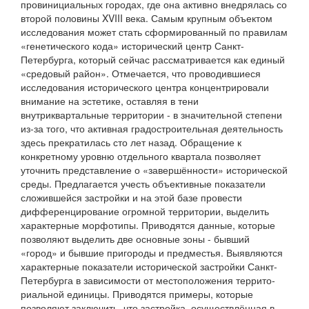
провинициальных городах, где она активно внедрялась со
второй половины XVIII века. Самым крупным объектом
исследования может стать сформирован­ный по правилам
«генетического кода» исторический центр Санкт-
Петербурга, который сейчас рассматривается как единый
«средовый район». Отмечается, что проводившиеся
исследо­вания исторического центра концентрировали
внимание на эстетике, оставляя в тени
внутриквартальные территории - в значительной степени
из-за того, что активная градострои­тельная деятельность
здесь прекратилась сто лет назад. Обра­щение к
конкретному уровню отдельного квартала позволяет
уточнить представление о «завершённости» исторической
среды. Предлагается учесть объективные показатели
сложив­шейся застройки и на этой базе провести
дифференцирование огромной территории, выделить
характерные морфотипы. При­водятся данные, которые
позволяют выделить две основные зоны - бывший
«город» и бывшие пригороды и предместья. Выявляются
характерные показатели исторической застройки Санкт-
Петербурга в зависимости от местоположения террито­
риальной единицы. Приводятся примеры, которые
позволяют заключить, что застройка, осуществлённая в