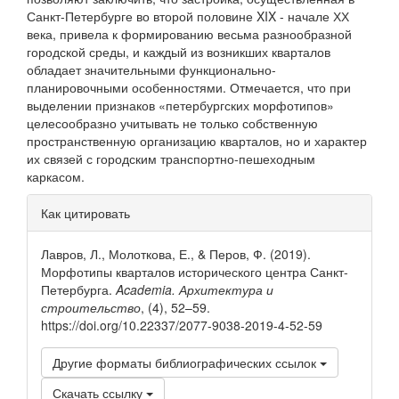
Санкт-Петербурге во второй половине XIX - начале ХХ
века, привела к форми­рованию весьма разнообразной
городской среды, и каждый из возникших кварталов
обладает значительными функцио­нально-
планировочными особенностями. Отмечается, что при
выделении признаков «петербургских морфотипов»
целесо­образно учитывать не только собственную
пространственную организацию кварталов, но и характер
их связей с городским транспортно-пешеходным
каркасом.
Информация
Как цитировать
о статье
Лавров, Л., Молоткова, Е., & Перов, Ф. (2019).
Морфотипы кварталов исторического центра Санкт-
Петербурга.
Academia. Архитектура и
строительство
, (4), 52–59.
https://doi.org/10.22337/2077-9038-2019-4-52-59
Другие форматы библиографических ссылок
Скачать ссылку