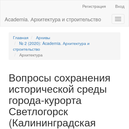
Главная
Регистрация
Вход
навигационная
панель
Academia. Архитектура и строительство
Toggl
Основное
naviga
содержимое
Боковая
панель
Главная
Архивы
№ 2 (2020): Academia. Архитектура и
строительство
Архитектура
Вопросы сохранения
исторической среды
города-курорта
Светлогорск
(Калининградская