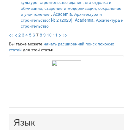
культуре: строительство здания, его отделка и
обживание, старение и модернизация, сохранение
и уничтожение
,
Academia. Архитектура и
строительство: № 2 (2023): Academia. Архитектура и
строительство
<<
<
2
3
4
5
6
7
8
9
10
11
>
>>
Вы также можете
начать расширеннвй поиск похожих
статей
для этой статьи.
raasn
Язык