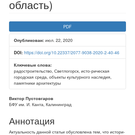
область)
Боковая
PDF
панель
Опубликован:
июл. 22, 2020
статьи
DOI:
https://doi.org/10.22337/2077-9038-2020-2-40-46
Ключевые слова:
радостроительство, Светлогорск, исто-рическая
городская среда, объекты культурного наследия,
памятники архитектуры
Основное
Виктор Пустовгаров
БФУ им. И. Канта, Калининград
содержимое
статьи
Аннотация
Актуальность данной статьи обусловлена тем, что истори­