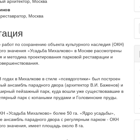
и
й архитектор, Москва
инов
-реставратор, Москва
О
тация
м
 работ по сохранению объекта культурного на­следия (ОКН)
ого значения «Усадьба Михалково» в Москве рассмотрены
я и методика проектирова­ния парковой реставрации и
совершенствования.
8 годах в Михалкове в стиле «псевдоготики» был построен
ный ансамбль парадного двора (архитектор В.И. Баженов) и
ширный пейзажный парк, куда вошли уже существовавшие в
гулярный парк с копаными прудами и Головинские пруды.
Н «Усадьба Михалково» более 50 га. «Ядро усадьбы»,
 ансамбль парадного двора с регулярным парком - ОКН
го значения, имеет площадь около 8 га.