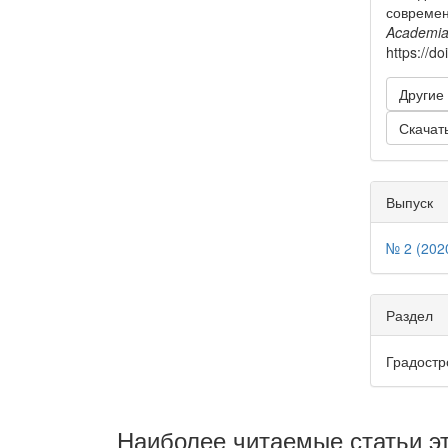
современ
Academi
https://d
Другие
Скачат
Выпуск
№ 2 (202
Раздел
Градостр
Наиболее читаемые статьи эт