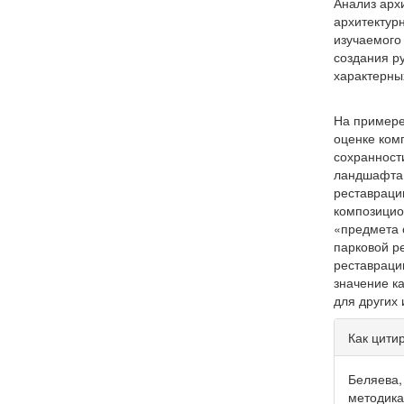
Анализ арх
архитектур
изучаемого
создания р
характерны
На примере
оценке ком
сохранност
ландшафта 
реставраци
композицио
«предмета 
парковой р
реставраци
значение к
для других 
Инфо
Как цити
о ста
Беляева, 
методика