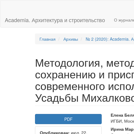
Главная
навигационная
панель
Academia. Архитектура и строительство
О журнал
Основное
содержимое
Боковая
панель
Главная
Архивы
№ 2 (2020): Academia. А
Методология, метод
сохранению и прис
современного испо
Усадьбы Михалково
Боковая
Осно
Елена Бел
PDF
ИГБИ, Моск
панель
соде
Ирина Мар
Опубликован:
июл. 22,