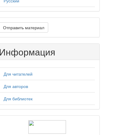
Русский
тправить
Отправить материал
атериал
Информация
Для читателей
Для авторов
Для библиотек
logos