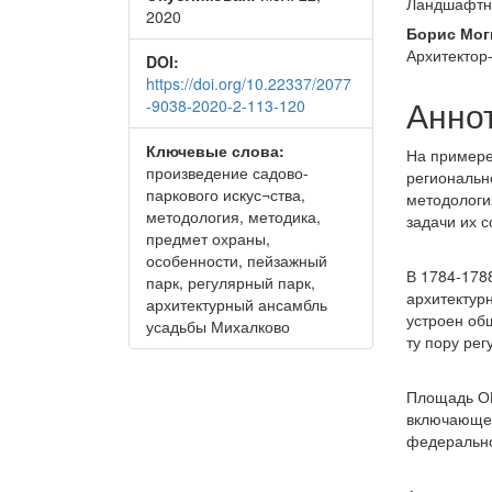
статьи
стать
Ландшафтны
2020
Борис Мог
Архитектор
DOI:
https://doi.org/10.22337/2077
Анно
-9038-2020-2-113-120
Ключевые слова:
На примере
произведение садово-
региональн
паркового искус¬ства,
методологи
методология, методика,
задачи их 
предмет охраны,
особенности, пейзажный
В 1784-178
парк, регулярный парк,
архитектур
архитектурный ансамбль
устроен об
усадьбы Михалково
ту пору ре
Площадь ОК
включающее
федерально