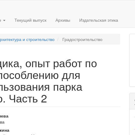
е
Текущий выпуск
Архивы
Издательская этика
рхитектура и строительство
Градостроительство
ика, опыт работ по
пособлению для
льзования парка
. Часть 2
вное
яева
ва
ржимое
кина