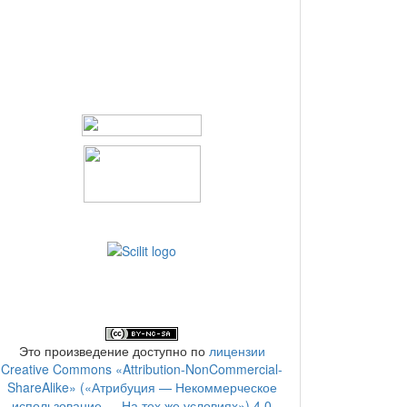
Это произведение доступно по
лицензии
Creative Commons «Attribution-NonCommercial-
ShareAlike» («Атрибуция — Некоммерческое
использование — На тех же условиях») 4.0