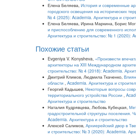
Елена Беляева,
История и современные ар
городского освещения на исторических те
№ 4 (2025): Academia. Архитектура и строи
Елена Беляева, Ирина Маркина, Борис Мо
и приспособлению для современного испол
Архитектура и строительство: № 1 (2020): 
Похожие статьи
Evgeniya V. Konysheva,
«Произвести впечат
архитекторы на XIII Международном архите
строительство: № 4 (2018): Academia. Архи
Дмитрий Климов, Людмила Ткаченко,
Влиян
области
,
Academia. Архитектура и строител
Георгий Кадышев,
Некоторые вопросы совр
территориального устройства России
,
Acad
Архитектура и строительство
Наталия Кудрявцева, Любовь Кубецкая,
Мет
градостроительной структуры поселения. Ч
Academia. Архитектура и строительство
Алексей Салимов,
Архиерейский двор в Тв
и строительство: № 3 (2020): Academia. Арх