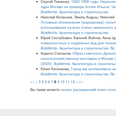
Сергей Ткаченко,
1922-1956 годы. Нереали
ядра Москвы на примере Аллеи Ильича. Ча
Academia. Архитектура и строительство
Николай Келасьев, Эмиль Кодыш, Николай Т
Условные обозначения (маркировка) строи
использования на всех этапах жизненного 
Academia. Архитектура и строительство
Юрий Сколубович, Евгений Войтов, Анна Ц
поверхностных и подземных вод для питьев
Academia. Архитектура и строительство: № 
Кирилл Степанов,
Образ советского Дальне
сельскохозяйственных выставках в Москве
(2020): Academia. Архитектура и строитель
Юлия Косенкова,
Город как коллективное ж
Academia. Архитектура и строительство: № 
<<
<
3
4
5
6
7
8
9
10
11
12
>
>>
Вы также можете
начать расширеннвй поиск похо