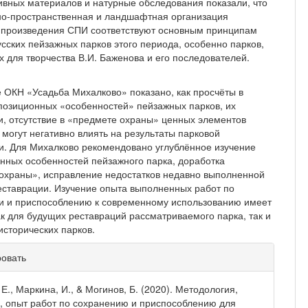
ивных материалов и натурные обследования показали, что
но-пространственная и ландшафтная организация
 произведения СПИ соответствуют основным принципам
усских пейзажных парков этого периода, особенно парков,
х для творчества В.И. Баженова и его последователей.
 ОКН «Усадьба Михалково» показано, как про­счёты в
позиционных «особенностей» пейзажных парков, их
и, отсутствие в «предмете охраны» цен­ных элементов
могут негативно влиять на резуль­таты парковой
и. Для Михалково рекомендовано углублённое изучение
нных особенностей пей­зажного парка, доработка
охраны», исправление недостатков недавно выполненной
еставрации. Изучение опыта выполненных работ по
и и при­способлению к современному использованию имеет
ак для будущих реставраций рассматриваемого парка, так и
исторических парков.
рмация
ровать
тье
Е., Маркина, И., & Могинов, Б. (2020). Методология,
, опыт работ по сохранению и приспособлению для