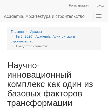
Главная
Регистрация
Вход
навигационная
панель
Academia. Архитектура и строительство
Toggl
Основное
naviga
содержимое
Боковая
панель
Главная
Архивы
№ 3 (2020): Academia. Архитектура и
строительство
Градостроительство
Научно-
инновационный
комплекс как один из
базовых факторов
трансформации