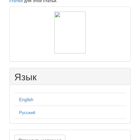
статей
для этой статьи.
raasn
Язык
English
Русский
Отправить