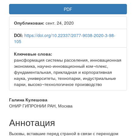
Боковая
PDF
панель
Опубликован:
сент. 24, 2020
статьи
DOI:
https://doi.org/10.22337/2077-9038-2020-3-98-
105
Ключевые слова:
рансформация системы расселения, инновационная
экономика, научно-инновационный ком¬плекс,
фундаментальная, прикладная и корпоративная
наука, университеты, технопарки, индустриальные
парки, высоко¬технологичное производство
Основное
Галина Кулешова
ОНИР ГИПРОНИИ РАН, Москва
содержимое
статьи
Аннотация
Вызовы, вставшие перед страной в связи с переходом