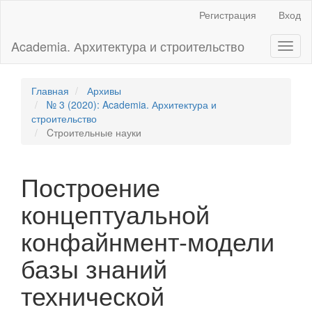
Главная
Регистрация
Вход
навигационная
панель
Academia. Архитектура и строительство
Toggl
Основное
naviga
содержимое
Боковая
панель
Главная
Архивы
№ 3 (2020): Academia. Архитектура и
строительство
Cтроительные науки
Построение
концептуальной
конфайнмент-модели
базы знаний
технической