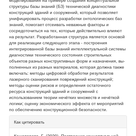
моделирования на примере создания концептуальной
структуры базы знаний (БЗ) технической диагностики
конструкций зданий и сооружений, который позволяет
унифицировать процесс разработки онтологических баз
знаний, помогает от­сеивать неважные факторы и
сосредоточиться на тех, которые действительно влияют
на результат. Разработанная структура является основой
для реализации следующего этапа - по­строения
интегрированной базы знаний интеллектуальной системы
диагностики технического состояния строительных
объектов разных конструктивных форм и назначения, вы­
полненных из разных материалов, которая должна также
включать: методы цифровой обработки результатов
лазерного сканирования повреждений конструкций;
методы оценки ри­сков и определения остаточного
ресурса конструкций зданий и сооружений с
использованием теории нечётких множеств и нечёткой
логики; оценку экономического эффекта от ме­роприятий
по обеспечению конструкционной безопасности.
Информация
Как цитировать
о статье
Кашеварова, Г. (2020). Построение концептуальной