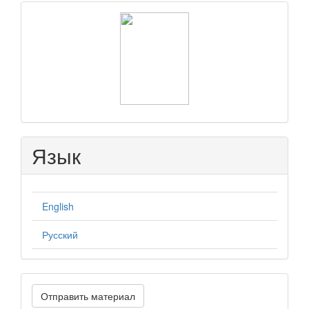
raasn
Язык
English
Русский
Отправить
Отправить материал
материал