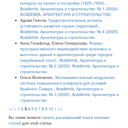
конкурсе на проект и постройке (1925–1930)
,
Academia. Архитектура и строительство: № 1 (2024):
ACADEMIA. АРХИТЕКТУРА И СТРОИТЕЛЬСТВО
Адхам Гиясов,
Градостроительные аспекты
устойчивого развития горных территорий
,
Academia. Архитектура и строительство: № 4 (2025):
Academia. Архитектура и строительство
Анна Гельфонд, Елена Генералова,
Формы
пространственного взаимодействия культовых и
высотных зданий в архитектурной среде городов
(зарубежный опыт)
,
Academia. Архитектура и
строительство: № 2 (2023): Academia. Архитектура и
строительство
Ольга Воличенко,
Экспериментальная модульная
система повышенного комфорта для условий
Крайнего Севера
,
Academia. Архитектура и
строительство: № 3 (2025): Academia. Архитектура и
строительство
<<
<
1
2
3
4
5
6
7
8
9
10
>
>>
Вы также можете
начать расширеннвй поиск похожих
статей
для этой статьи.