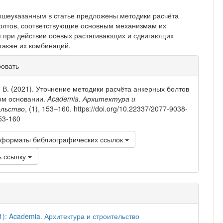
вышеуказанным в статье предложены методики расчёта
олтов, соответствующие основным меха­низмам их
 при действии осевых растягивающих и сдвигающих
 также их комбинаций.
рмация
ровать
тье
 В. (2021). Уточнение методики расчёта анкерных болтов
ом основании.
Academia. Архитектура и
льство
, (1), 153–160. https://doi.org/10.22337/2077-9038-
53-160
 форматы библиографических ссылок
ь ссылку
1): Academia. Архитектура и строительство