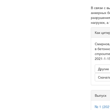
В связи с 
анкерных б
разрушения
нагрузок, а
Инфо
Как цити
о ста
Смирнов,
в бетонн
строите
2021-1-1
Другие
Скачат
Выпуск
№ 1 (202