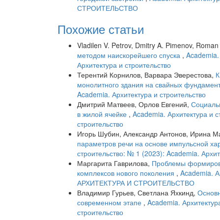
СТРОИТЕЛЬСТВО
Похожие статьи
Vladilen V. Petrov, Dmitry A. Pimenov, Roma
методом наискорейшего спуска
,
Academia.
Архитектура и строительство
Терентий Корнилов, Варвара Эверестова,
К
монолитного здания на свайных фундамен
Academia. Архитектура и строительство
Дмитрий Матвеев, Орлов Евгений,
Социальн
в жилой ячейке
,
Academia. Архитектура и с
строительство
Игорь Шубин, Александр Антонов, Ирина М
параметров речи на основе импульсной х
строительство: № 1 (2023): Academia. Архи
Маргарита Гаврилова,
Проблемы формирова
комплексов нового поколения
,
Academia. А
АРХИТЕКТУРА И СТРОИТЕЛЬСТВО
Владимир Гурьев, Светлана Яхкинд,
Основн
современном этапе
,
Academia. Архитектура
строительство