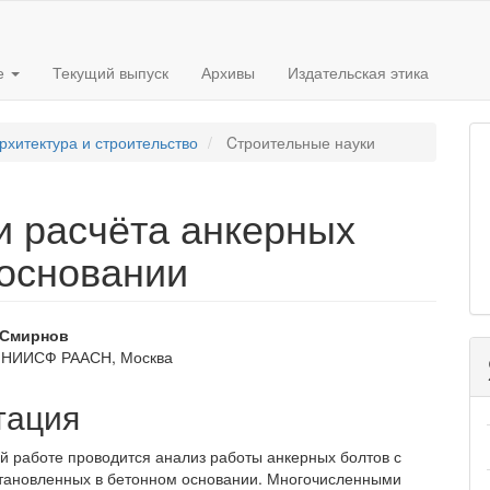
е
Текущий выпуск
Архивы
Издательская этика
рхитектура и строительство
Cтроительные науки
и расчёта анкерных
 основании
вное
 Смирнов
 НИИСФ РААСН, Москва
ржимое
и
тация
й работе проводится анализ работы анкерных болтов с
становленных в бетонном основании. Много­численными