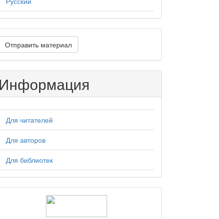
Русский
тправить
Отправить материал
атериал
Информация
Для читателей
Для авторов
Для библиотек
logos