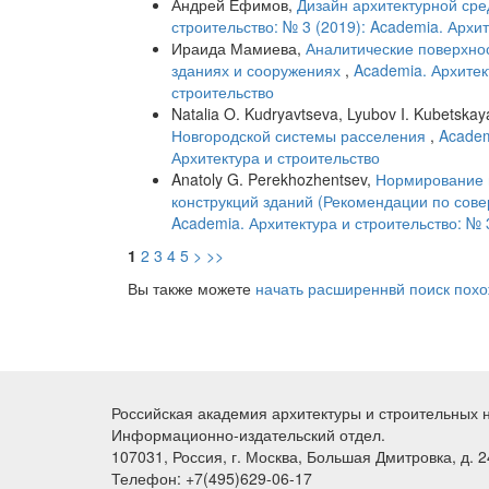
Андрей Ефимов,
Дизайн архитектурной ср
строительство: № 3 (2019): Academia. Архи
Ираида Мамиева,
Аналитические поверхно
зданиях и сооружениях
,
Academia. Архитек
строительство
Natalia O. Kudryavtseva, Lyubov I. Kubetskay
Новгородской системы расселения
,
Academ
Архитектура и строительство
Anatoly G. Perekhozhentsev,
Нормирование 
конструкций зданий (Рекомендации по сов
Academia. Архитектура и строительство: № 
1
2
3
4
5
>
>>
Вы также можете
начать расширеннвй поиск похо
Российская академия архитектуры и строительных 
Информационно-издательский отдел.
107031, Россия, г. Москва, Большая Дмитровка, д. 24
Телефон: +7(495)629-06-17