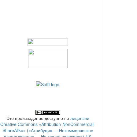
Это произведение доступно по
лицензии
Creative Commons «Attribution-NonCommercial-
ShareAlike» («Атрибуция — Некоммерческое
использование — На тех же условиях») 4.0