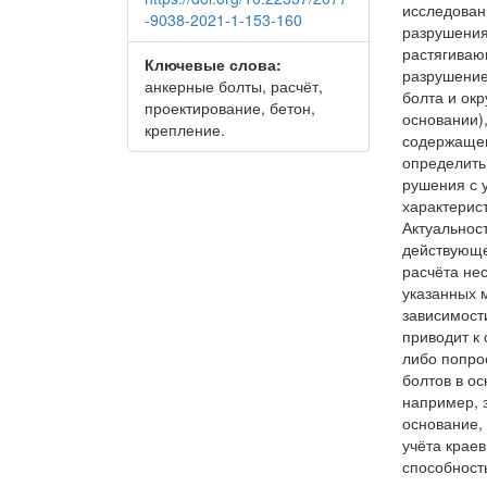
исследован
-9038-2021-1-153-160
разрушения
растягиваю
Ключевые слова:
разрушение
анкерные болты, расчёт,
болта и ок
проектирование, бетон,
основании)
крепление.
содержащег
определить
рушения с 
характерис
Актуальност
действующе
расчёта не
указанных 
зависимости
приводит к
либо попро
болтов в ос
например, 
основание,
учёта крае
способност