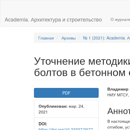
Главная
навигационная
панель
Academia. Архитектура и строительство
О журнал
Основное
содержимое
Боковая
панель
Главная
Архивы
№ 1 (2021): Academia. А
Уточнение методик
болтов в бетонном
Боковая
Осно
Владимир
PDF
НИУ МГСУ,
панель
соде
Опубликован:
мар. 24,
статьи
стать
Анно
2021
В настояще
DOI:
отгибом, у
https://doi.org/10.22337/2077