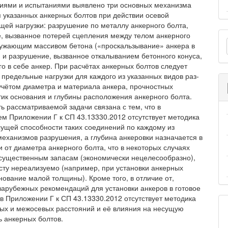
иями и испытаниями выявлено три основных механизма
 указанных анкерных болтов при действии осевой
щей нагрузки: разрушение по металлу анкерного болта,
О
, вызванное потерей сце­пления между телом анкерного
ружающим массивом бетона («проскальзывание» анкера в
м
, и разрушение, вызванное откалыванием бетонного конуса,
о в себе анкер. При расчётах анкерных болтов следует
 предельные нагрузки для каждого из указанных видов раз­
учётом диаметра и материала анкера, прочностных
тик основания и глубины расположения анкерного болта.
ь рассматриваемой задачи связана с тем, что в
м Приложении Г к СП 43.13330.2012 отсутствует методика
сущей способности таких соединений по каждому из
механизмов разрушения, а глубина анке­ровки назначается в
 от диаметра анкерного болта, что в некоторых случаях
 существенным запасам (экономически нецелесообразно),
сту нереализуемо (например, при установки анкерных
нование малой толщины). Кроме того, в отличие от,
зарубежных рекомендаций для установки анкеров в готовое
 в Приложении Г к СП 43.13330.2012 отсутствует методика
вых и межосевых расстояний и её влияния на несущую
ь анкерных болтов.