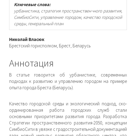
Ключевые слова:
урбанистика, стратегия пространствен¬ного развития,
СимбиоСити, управление городом, качество городской
среды, генеральный план
Основное
Николай Власюк
Брестский горисполком, Брест, Беларусь
содержимое
статьи
Аннотация
В статье говорится об урбанистике, современных
подходах к развитию и управлению городом на примере
опыта города Бреста (Беларусь).
Качество городской среды и экологический подход, ско­
ординированная работа городских служб стали
основными приоритетами развития города. Разработка
Стратегии про­странственного развития-2050, концепции
СимбиоСити в увяз­ке с градостроительной документацией
дали новый импульс развития областного центра, что