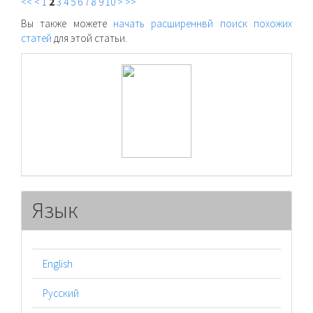
<<
<
1
2
3
4
5
6
7
8
9
10
>
>>
Вы также можете
начать расширеннвй поиск похожих
статей
для этой статьи.
raasn
Язык
English
Русский