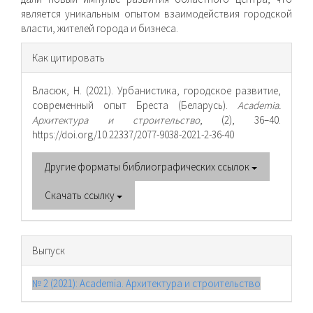
является уникальным опытом взаимодействия городской
власти, жителей города и бизнеса.
Информация
Как цитировать
о статье
Власюк, Н. (2021). Урбанистика, городское развитие,
современный опыт Бреста (Беларусь).
Academia.
Архитектура и строительство
, (2), 36–40.
https://doi.org/10.22337/2077-9038-2021-2-36-40
Другие форматы библиографических ссылок
Скачать ссылку
Выпуск
№ 2 (2021): Academia. Архитектура и строительство