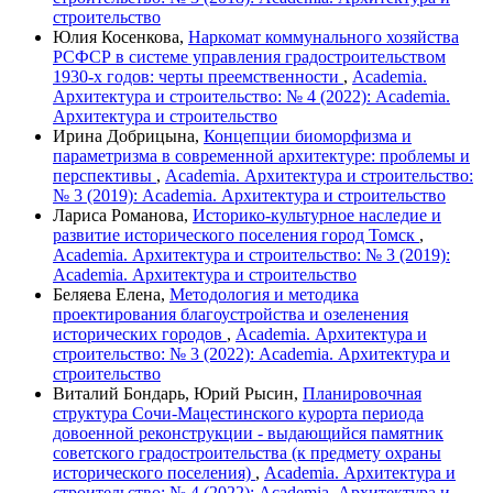
строительство
Юлия Косенкова,
Наркомат коммунального хозяйства
РСФСР в системе управления градостроительством
1930-х годов: черты преемственности
,
Academia.
Архитектура и строительство: № 4 (2022): Academia.
Архитектура и строительство
Ирина Добрицына,
Концепции биоморфизма и
параметризма в современной архитектуре: проблемы и
перспективы
,
Academia. Архитектура и строительство:
№ 3 (2019): Academia. Архитектура и строительство
Лариса Романова,
Историко-культурное наследие и
развитие исторического поселения город Томск
,
Academia. Архитектура и строительство: № 3 (2019):
Academia. Архитектура и строительство
Беляева Елена,
Методология и методика
проектирования благоустройства и озеленения
исторических городов
,
Academia. Архитектура и
строительство: № 3 (2022): Academia. Архитектура и
строительство
Виталий Бондарь, Юрий Рысин,
Планировочная
структура Сочи-Мацестинского курорта периода
довоенной реконструкции - выдающийся памятник
советского градостроительства (к предмету охраны
исторического поселения)
,
Academia. Архитектура и
строительство: № 4 (2022): Academia. Архитектура и