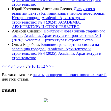
строительство
Юрий Костяшов, Ангелина Саенко,
Дискуссия о
развитии центра Калининграда в период перестройки.
История города
,
Academia. Архитектура и
строительство: № 4 (2024): ACADEMIA.
АРХИТЕКТУРА И СТРОИТЕЛЬСТВО
Алексей Слёзкин,
Нойхаузен: новая жизнь старинного
замка
,
Academia. Архитектура и строительство: № 1
(2026): Academia. Архитектура и строительство
Ольга Коробова,
Влияние транспортных систем на
эволюцию городов
,
Academia. Архитектура и
строительство: № 4 (2025): Academia. Архитектура и
строительство
<<
<
3
4
5
6
7
8
9
10
11
12
>
>>
Вы также можете
начать расширеннвй поиск похожих статей
для этой статьи.
raasn