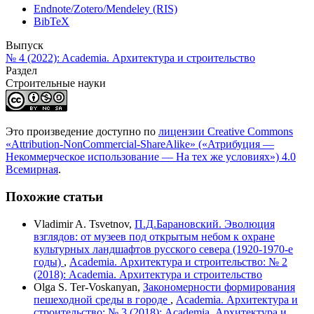
Endnote/Zotero/Mendeley (RIS)
BibTeX
Выпуск
№ 4 (2022): Academia. Архитектура и строительство
Раздел
Cтроительные науки
Это произведение доступно по
лицензии Creative Commons
«Attribution-NonCommercial-ShareAlike» («Атрибуция —
Некоммерческое использование — На тех же условиях») 4.0
Всемирная
.
Похожие статьи
Vladimir A. Tsvetnov,
П.Д.Барановский. Эволюция
взглядов: от музеев под открытым небом к охране
культурных ландшафтов русского севера (1920-1970-е
годы)
,
Academia. Архитектура и строительство: № 2
(2018): Academia. Архитектура и строительство
Olga S. Ter-Voskanyan,
Закономерности формирования
пешеходной среды в городе
,
Academia. Архитектура и
строительство: № 3 (2018): Academia. Архитектура и