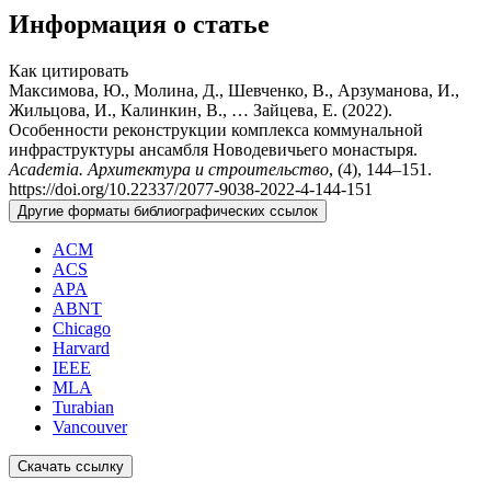
Информация о статье
Как цитировать
Максимова, Ю., Молина, Д., Шевченко, В., Арзуманова, И.,
Жильцова, И., Калинкин, В., … Зайцева, Е. (2022).
Особенности реконструкции комплекса коммунальной
инфраструктуры ансамбля Новодевичьего монастыря.
Academia. Архитектура и строительство
, (4), 144–151.
https://doi.org/10.22337/2077-9038-2022-4-144-151
Другие форматы библиографических ссылок
ACM
ACS
APA
ABNT
Chicago
Harvard
IEEE
MLA
Turabian
Vancouver
Скачать ссылку