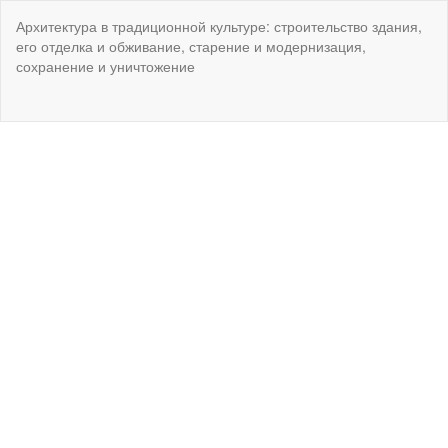
Вернуться
Архитектура в традиционной культуре: строительство здания,
к
его отделка и обживание, старение и модернизация,
Подробностям
сохранение и уничтожение
о
статье
Ск
Ск
P