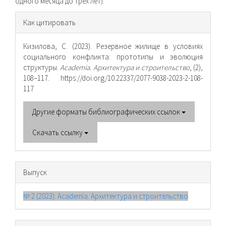
одного месяца до трёх лет).
Информация
Как цитировать
о статье
Кизилова, С. (2023). Резервное жилище в условиях
социального конфликта: прототипы и эволюция
структуры.
Academia. Архитектура и строительство
, (2),
108–117. https://doi.org/10.22337/2077-9038-2023-2-108-
117
Другие форматы библиографических ссылок
Скачать ссылку
Выпуск
№ 2 (2023): Academia. Архитектура и строительство