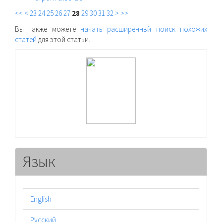
<<
<
23
24
25
26
27
28
29
30
31
32
>
>>
Вы также можете
начать расширеннвй поиск похожих
статей
для этой статьи.
raasn
Язык
English
Русский