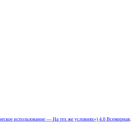
ческое использование — На тех же условиях») 4.0 Всемирная
.