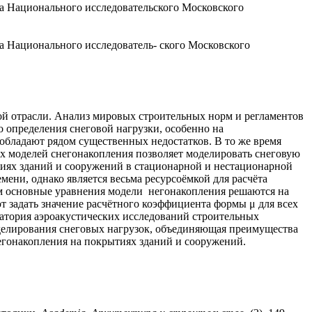
а Национального исследовательского Московского
а Национального исследователь- ского Московского
ой отрасли. Анализ мировых строительных норм и регламентов
 определения снеговой нагрузки, особенно на
бладают рядом существенных недостатков. В то же время
 моделей снегонакопления позволяет моделировать снеговую
ытиях зданий и сооружений в стационарной и нестационарной
ени, однако является весьма ресурсоёмкой для расчёта
ом основные уравнения модели негонакопления решаются на
задать значение расчётного коэффициента формы μ для всех
ратория аэроакустических исследований строительных
елирования снеговых нагрузок, объединяющая преимущества
негонакопления на покрытиях зданий и сооружений.