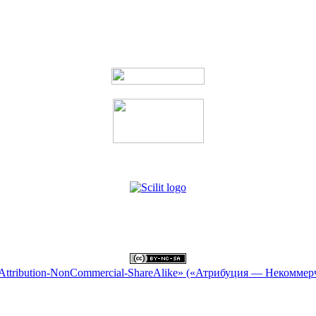
Attribution-NonCommercial-ShareAlike» («Атрибуция — Некоммер