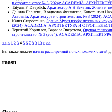
и строительство: № 3 (2024): ACADEMIA. АРХИТЕК
Tatyana F. Davydich,
Архитектор А.Н.Бекетов. Жизнь и т
Данила Парыгин, Владислав Феклистов, Константин Наз
Academia. Архитектура и строительство: № 3 (202
Юлия Старостенко,
Здание Музея изобразительных искус
(2024): ACADEMIA. АРХИТЕКТУРА И СТРОИТЕЛЬС
Терентий Корнилов, Варвара Эверстова,
Оценка теплоза
строительство: № 3 (2024): ACADEMIA. АРХИТЕКТУ
<<
<
1
2
3
4
5
6
7
8
9
10
>
>>
Вы также можете
начать расширеннвй поиск похожих статей
дл
raasn