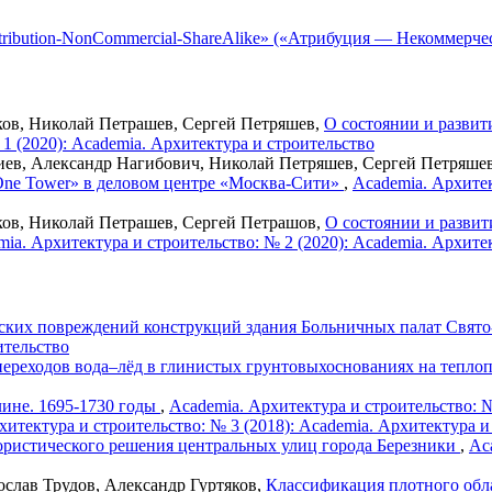
tribution-NonCommercial-ShareAlike» («Атрибуция — Некоммерче
ков, Николай Петрашев, Сергей Петряшев,
О состоянии и разви
1 (2020): Academia. Архитектура и строительство
ев, Александр Нагибович, Николай Петряшев, Сергей Петряше
«One Tower» в деловом центре «Москва-Сити»
,
Academia. Архитек
ков, Николай Петрашев, Сергей Петрашов,
О состоянии и разви
ia. Архитектура и строительство: № 2 (2020): Academia. Архите
еских повреждений конструкций здания Больничных палат Свят
ительство
ереходов вода–лёд в глинистых грунтовыхоснованиях на тепло
лине. 1695-1730 годы
,
Academia. Архитектура и строительство: №
хитектура и строительство: № 3 (2018): Academia. Архитектура и
ристического решения центральных улиц города Березники
,
Ac
ослав Трудов, Александр Гуртяков,
Классификация плотного обл