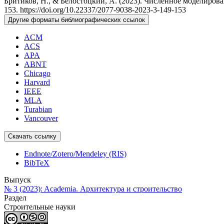
Бритиков, Н., & Белостоцкий, А. (2023). Численное моделиров
153. https://doi.org/10.22337/2077-9038-2023-3-149-153
Другие форматы библиографических ссылок
ACM
ACS
APA
ABNT
Chicago
Harvard
IEEE
MLA
Turabian
Vancouver
Скачать ссылку
Endnote/Zotero/Mendeley (RIS)
BibTeX
Выпуск
№ 3 (2023): Academia. Архитектура и строительство
Раздел
Cтроительные науки