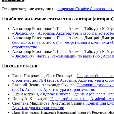
Это произведение доступно по
лицензии Creative Commons «At
Наиболее читаемые статьи этого автора (авторов)
Александр Белостоцкий, Павел Акимов, Таймураз Кайту
«Эволюция»
,
Academia. Архитектура и строительство: № 
Александр Белостоцкий, Павел Акимов, Дмитрий Дмитри
безопасности высотного (404 метра) жилого комплекса 
строительство
Александр Белостоцкий, Павел Акимов, Таймураз Кайту
«Эволюция». Часть 2. Рекомендации по развитию
,
Academ
Похожие статьи
Елена Покровская, Олег Полтаруха,
Защита от биологич
строительство: № 4 (2025): Academia. Архитектура и стро
Евгений Левин, Александр Окунев,
О влиянии фазовых п
(2021): Academia. Архитектура и строительство
Юрий Маркин,
Андреас Шлютер. Здание Арсенала в Бер
Dmitry A. Kolevatykh,
Городской синтаксис
,
Academia. Ар
Светлана Максимова, Анастасия Сёмина,
Концепция коло
Архитектура и строительство
Лада Данилова, Николай Рашевский, Сергей Рекунов, Яр