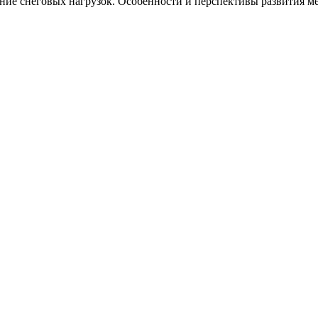
ание снеговых нагрузок. Особенности и перспективы развития м