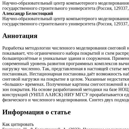
Научно-образовательный центр компьютерного моделирования 
государственного строительного университета (Россия, 129337
Александр Белостоцкий
Научно-образовательный центр компьютерного моделирования 
государственного строительного университета (Россия, 129337
Аннотация
Разработка методологии численного моделирования снеговой н
показывает, что ограниченного набора покрытий и схем распр
большепролётные и уникальные здания и сооружения. Применя
современный уровень развития программных комплексов вычис
нагрузку численно. Так, представленная в настоящей статье м
постановках. Нестационарная постановка даёт возможность наб
снеговой нагрузки на покрытие в целом. Указанные недостатк
«больших» временах. Полученные картины снегоотложений в с
зон покрытия. На основе разработанной методики на базе НОЦ
конструкций (УНПЛ ААИСК) НИУ МГСУ прорабатывается едина
физического и численного моделирования. Синтез двух подход
Информация о статье
Как цитировать