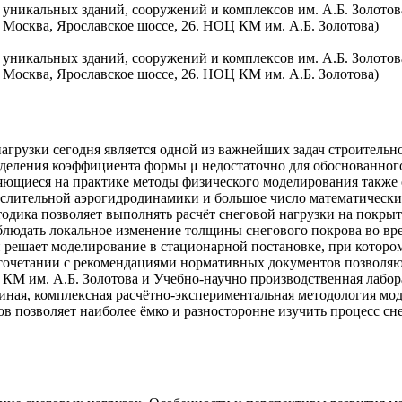
уникальных зданий, сооружений и комплексов им. А.Б. Золотов
, Москва, Ярославское шоссе, 26. НОЦ КМ им. А.Б. Золотова)
уникальных зданий, сооружений и комплексов им. А.Б. Золотов
, Москва, Ярославское шоссе, 26. НОЦ КМ им. А.Б. Золотова)
агрузки сегодня является одной из важнейших задач строительн
еделения коэффициента формы μ недостаточно для обоснованного
ющиеся на практике методы физического моделирования также о
лительной аэрогидродинамики и большое число математических
етодика позволяет выполнять расчёт снеговой нагрузки на покр
людать локальное изменение толщины снегового покрова во врем
и решает моделирование в стационарной постановке, при котор
очетании с рекомендациями нормативных документов позволяют 
 КМ им. А.Б. Золотова и Учебно-научно производственная лабо
я, комплексная расчётно-экспериментальная методология мод
ов позволяет наиболее ёмко и разносторонне изучить процесс с