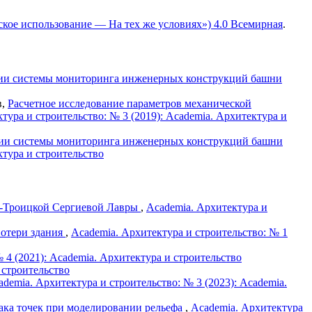
ское использование — На тех же условиях») 4.0 Всемирная
.
тии системы мониторинга инженерных конструкций башни
в,
Расчетное исследование параметров механической
тура и строительство: № 3 (2019): Academia. Архитектура и
тии системы мониторинга инженерных конструкций башни
ктура и строительство
о-Троицкой Сергиевой Лавры
,
Academia. Архитектура и
потери здания
,
Academia. Архитектура и строительство: № 1
 4 (2021): Academia. Архитектура и строительство
 строительство
ademia. Архитектура и строительство: № 3 (2023): Academia.
ака точек при моделировании рельефа
,
Academia. Архитектура