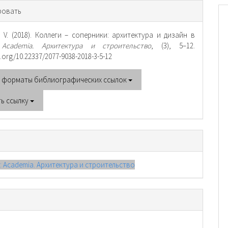
рмация
ровать
тье
. V. (2018). Коллеги – соперники: архитектура и дизайн в
.
Academia. Архитектура и строительство
, (3), 5–12.
i.org/10.22337/2077-9038-2018-3-5-12
е форматы библиографических ссылок
ть ссылку
): Academia. Архитектура и строительство