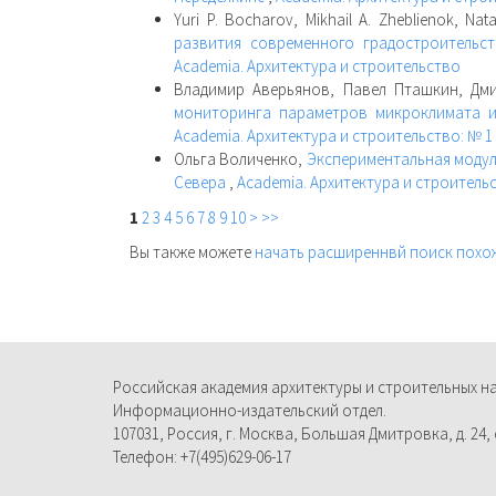
Yuri P. Bocharov, Mikhail A. Zheblienok, Nat
развития современного градостроительс
Academia. Архитектура и строительство
Владимир Аверьянов, Павел Пташкин, Дм
мониторинга параметров микроклимата и
Academia. Архитектура и строительство: № 1 
Ольга Воличенко,
Экспериментальная модул
Севера
,
Academia. Архитектура и строительс
1
2
3
4
5
6
7
8
9
10
>
>>
Вы также можете
начать расширеннвй поиск похо
Российская академия архитектуры и строительных н
Информационно-издательский отдел.
107031, Россия, г. Москва, Большая Дмитровка, д. 24, с
Телефон: +7(495)629-06-17