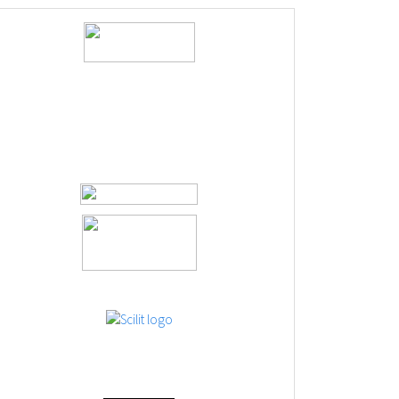
logos