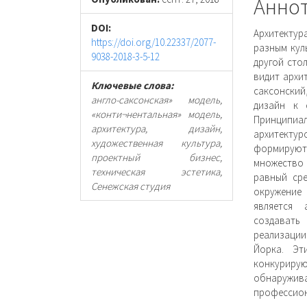
статьи
стать
Анно
DOI:
Архитектур
https://doi.org/10.22337/2077-
разным кул
9038-2018-3-5-12
другой сто
видит архи
Ключевые слова:
саксонски
англо-саксонская» модель,
дизайн к 
«конти¬нентальная» модель,
Принципи
архитектура, дизайн,
архитекту
художественная культура,
формируют
проектный бизнес,
множество 
техническая эстетика,
равный сре
Сенежская студия
окружение
является 
создавать
реализации
Йорка. Эт
конкурируют
обнаружива
профес­сио