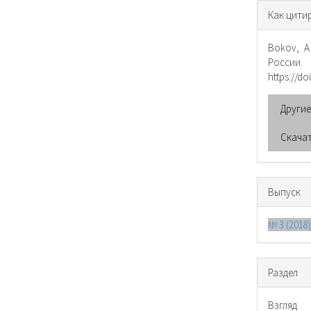
Инфо
Как цити
о ста
Bokov, A
России
https://do
Други
Скача
Выпуск
№ 3 (2018
Раздел
Взгляд