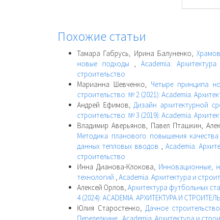
Похожие статьи
Тамара Габрусь, Ирина Балуненко,
Храмов
новые подходы
,
Academia. Архитектура
строительство
Марианна Шевченко,
Четыре принципа н
строительство: № 2 (2021): Academia. Архите
Андрей Ефимов,
Дизайн архитектурной с
строительство: № 3 (2019): Academia. Архите
Владимир Аверьянов, Павел Пташкин, Алек
Методика планового повышения качества
данных тепловых вводов
,
Academia. Архите
строительство
Инна Дианова-Клокова,
Инновационные, н
технологий
,
Academia. Архитектура и строит
Алексей Орлов,
Архитектура футбольных ст
4 (2024): ACADEMIA. АРХИТЕКТУРА И СТРОИТЕ
Юлия Старостенко,
Дачное строительство
Переделкине
,
Academia. Архитектура и строи