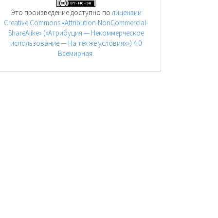
Это произведение доступно по
лицензии
Creative Commons «Attribution-NonCommercial-
ShareAlike» («Атрибуция — Некоммерческое
использование — На тех же условиях») 4.0
Всемирная
.