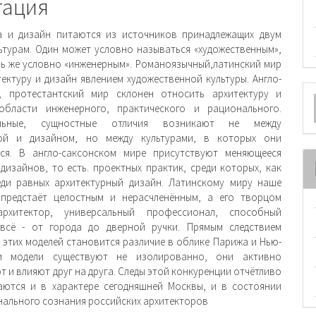
и
тация
а и дизайн питаются из источников при­надлежащих двум
ьтурам. Один может условно называться «художественным»,
ль же условно «инженерным». Романоязычный,латинский мир
тектуру и дизайн явлением художественной культуры. Англо-
О
й, протестантский мир склонен относить архитектуру и
области инженерного, практического и рационального.
м
альные, сущностные отличия возникают не между
рой и дизайном, но между культурами, в которых они
ся. В англо-саксонском мире присутствуют меняющееся
дизайнов, то есть. проектных практик, среди которых, как
ди равных архитектурный дизайн. Латинскому миру наше
 предстаёт целостным и нерасчленённым, а его творцом
архитектор, универсальный профессионал, способ­ный
 всё - от города до дверной ручки. Прямым следствием
 этих моделей становится различие в облике Парижа и Нью-
и модели существуют не изолированно, они активно
 и влияют друг на друга. Следы этой конкуренции отчётливо
ются и в характере сегодняшней Москвы, и в состоянии
нального сознания российских архитекторов