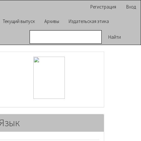
Регистрация
Вход
Текущий выпуск
Архивы
Издательская этика
Найти
raasn
Язык