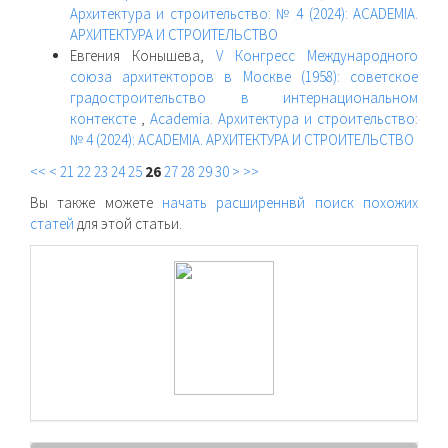
Архитектура и строительство: № 4 (2024): ACADEMIA.
АРХИТЕКТУРА И СТРОИТЕЛЬСТВО
Евгения Конышева,
V Конгресс Международного
союза архитекторов в Москве (1958): советское
градостроительство в интернациональном
контексте
,
Academia. Архитектура и строительство:
№ 4 (2024): ACADEMIA. АРХИТЕКТУРА И СТРОИТЕЛЬСТВО
<<
<
21
22
23
24
25
26
27
28
29
30
>
>>
Вы также можете
начать расширеннвй поиск похожих
статей
для этой статьи.
raasn