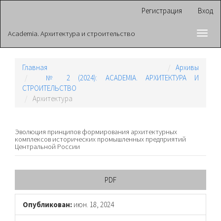
Главная
Регистрация
Вход
навигационная
панель
Academia. Архитектура и строительство
Toggl
Основное
navig
содержимое
Боковая
панель
Главная
Архивы
№ 2 (2024): ACADEMIA. АРХИТЕКТУРА И
СТРОИТЕЛЬСТВО
Архитектура
Эволюция принципов формирования архитектурных
комплексов исторических промышленных предприятий
Центральной России
Боковая
PDF
панель
Опубликован:
июн. 18, 2024
статьи