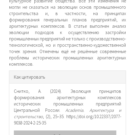
культурное развитие общества. Все эти изменения не
могли не сказаться на эволюции основ промышленного
строительства и, в частности, на принципах
формирования генеральных планов предприятий, их
архитектурных комплексов. В статье выполнен анализ
эволюции подходов к осуществлению застройки
промышленных предприятий не только с производственно-
технологической, но и пространственно-художественной
точек зрения. Отмечены ещё не решённые современные
проблемы исторических промышленных архитектурных
комплексов.
Информация
Как цитировать
о статье
Снитко, А. (2024). Эволюция принципов
формирования архитектурных комплексов
исторических промышленных предприятий
Центральной России.
Academia. Архитектура и
строительство
, (2), 25–35. https://doi.org/10.22337/2077-
9038-2024-2-25-35