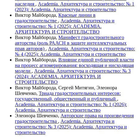
наследия
,
Academia. Архитектура и строительство: № 1
(2023): Academia. Архитектура и строительство
Виктор Майборода,
Красные линии в
градостроительстве
,
Academia. Архитектура и
строительство: № 1 (2025): ACADEMIA.
АРХИТЕКТУРА И СТРОИТЕЛЬСТВО
Виктор Майборода,
Манифест градостроительного
авторства (роль РААСН в защите интеллектуальных
прав авторов)
,
Academia. Архитектура и строительство:
№ 4 (2025): Academia. Архитектура и строительство
Виктор Майборода,
Влияние единой публичной власти
на процесс агломерирования: восходящая и нисходящая
модели
,
Academia. Архитектура и строительство: № 3
(2024): ACADEMIA. АРХИТЕКТУРА И
СТРОИТЕЛЬСТВО
Виктор Майборода, Сергей Митягин, Элеонора
Шевченко,
Триада градостроительных интересов:
государственный, общественный и публичный
,
Academia. Архитектура и строительство: № 1 (2026):
Academia. Архитектура и строительство
Элеонора Шевченко,
Авторские права на произведения
градостроительства
,
Academia. Архитектура и
строительство: № 3 (2025): Academia. Архитектура и
строительство