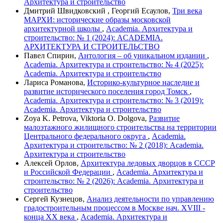
Архитектура и строительство
Дмитрий Швидковский , Георгий Есаулов,
Три века
МАРХИ: исторические образы московской
архитектурной школы
,
Academia. Архитектура и
строительство: № 1 (2024): ACADEMIA.
АРХИТЕКТУРА И СТРОИТЕЛЬСТВО
Павел Спирин,
Антология – об уникальном издании
,
Academia. Архитектура и строительство: № 4 (2025):
Academia. Архитектура и строительство
Лариса Романова,
Историко-культурное наследие и
развитие исторического поселения город Томск
,
Academia. Архитектура и строительство: № 3 (2019):
Academia. Архитектура и строительство
Zoya K. Petrova, Viktoria O. Dolgova,
Развитие
малоэтажного жилищного строительства на территории
Центрального федерального округа
,
Academia.
Архитектура и строительство: № 2 (2018): Academia.
Архитектура и строительство
Алексей Орлов,
Архитектура ледовых дворцов в СССР
и Российской Федерации
,
Academia. Архитектура и
строительство: № 2 (2026): Academia. Архитектура и
строительство
Сергей Кузнецов,
Анализ деятельности по управлению
градостроительным процессом в Москве нач. XVIII -
конца XX века
,
Academia. Архитектура и