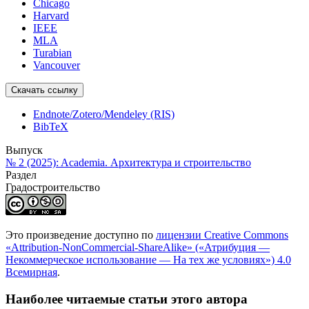
Chicago
Harvard
IEEE
MLA
Turabian
Vancouver
Скачать ссылку
Endnote/Zotero/Mendeley (RIS)
BibTeX
Выпуск
№ 2 (2025): Academia. Архитектура и строительство
Раздел
Градостроительство
Это произведение доступно по
лицензии Creative Commons
«Attribution-NonCommercial-ShareAlike» («Атрибуция —
Некоммерческое использование — На тех же условиях») 4.0
Всемирная
.
Наиболее читаемые статьи этого автора