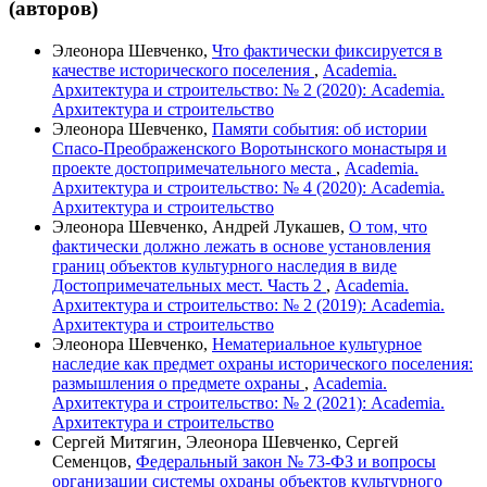
(авторов)
Элеонора Шевченко,
Что фактически фиксируется в
качестве исторического поселения
,
Academia.
Архитектура и строительство: № 2 (2020): Academia.
Архитектура и строительство
Элеонора Шевченко,
Памяти события: об истории
Спасо-Преображенского Воротынского монастыря и
проекте достопримечательного места
,
Academia.
Архитектура и строительство: № 4 (2020): Academia.
Архитектура и строительство
Элеонора Шевченко, Андрей Лукашев,
О том, что
фактически должно лежать в основе установления
границ объектов культурного наследия в виде
Достопримечательных мест. Часть 2
,
Academia.
Архитектура и строительство: № 2 (2019): Academia.
Архитектура и строительство
Элеонора Шевченко,
Нематериальное культурное
наследие как предмет охраны исторического поселения:
размышления о предмете охраны
,
Academia.
Архитектура и строительство: № 2 (2021): Academia.
Архитектура и строительство
Сергей Митягин, Элеонора Шевченко, Сергей
Семенцов,
Федеральный закон № 73-ФЗ и вопросы
организации системы охраны объектов культурного