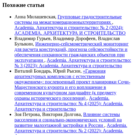
Похожие статьи
Анна Милашевская,
Групповые градостроительные
системы на межагломерационныхтерриториях
,
Academia. Архитектура и строительство: № 2 (2024):
ACADEMIA. АРХИТЕКТУРА И СТРОИТЕЛЬСТВО
Владимир Гурьев, Владимир Дорофеев, Владислав
Булыкин,
Инженерно-сейсмометрический мониторинг
для расчета конструкций, прогноза сейсмостойкости и
обеспечения сохранности гражданских объектов при
эксплуатации
,
Academia. Архитектура и строительство:
№ 3 (2023): Academia. Архитектура и строительство
Виталий Бондарь, Юрий Рысин,
«Гармония
архитектурных комплексов с естественным
окружением»: послевоенный проект планировки Сочи-
Мацестинского курорта и его воплощение в
современном культурном ландшафте (к предмету
охраны исторического поселения)
,
Academia.
Архитектура и строительство: № 4 (2025): Academia.
Архитектура и строительство
Зоя Петрова, Виктория Долгова,
Влияние системы
расселения и социально-экономических условий на
развитие малоэтажной застройки в России
,
Academia.
Архитектура и строительство: № 2 (2022): Academia.