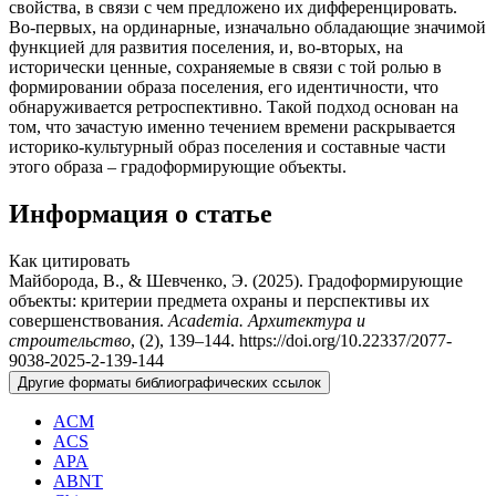
свойства, в связи с чем предложено их дифференцировать.
Во-первых, на ординарные, изначально обладающие значимой
функцией для развития поселения, и, во-вторых, на
исторически ценные, сохраняемые в связи с той ролью в
формировании образа поселения, его идентичности, что
обнаруживается ретроспективно. Такой подход основан на
том, что зачастую именно течением времени раскрывается
историко-культурный образ поселения и составные части
этого образа – градоформирующие объекты.
Информация о статье
Как цитировать
Майборода, В., & Шевченко, Э. (2025). Градоформирующие
объекты: критерии предмета охраны и перспективы их
совершенствования.
Academia. Архитектура и
строительство
, (2), 139–144. https://doi.org/10.22337/2077-
9038-2025-2-139-144
Другие форматы библиографических ссылок
ACM
ACS
APA
ABNT