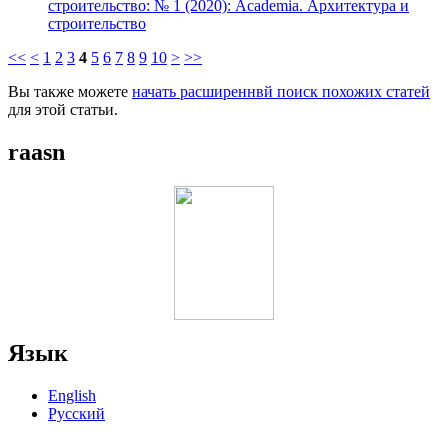
строительство: № 1 (2020): Academia. Архитектура и
строительство
<<
<
1
2
3
4
5
6
7
8
9
10
>
>>
Вы также можете
начать расширеннвй поиск похожих статей
для этой статьи.
raasn
Язык
English
Русский