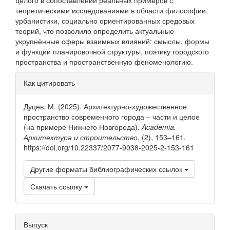
целого в сопоставлении реальных примеров с
теоретическими исследованиями в области философии,
урбанистики, социально ориентированных средовых
теорий, что позволило определить актуальные
укрупнённые сферы взаимных влияний: смыслы, формы
и функции планировочной структуры, поэтику городского
пространства и пространственную феноменологию.
Информация
Как цитировать
о статье
Дуцев, М. (2025). Архитектурно-художественное
пространство современного города – части и целое
(на примере Нижнего Новгорода).
Academia.
Архитектура и строительство
, (2), 153–161.
https://doi.org/10.22337/2077-9038-2025-2-153-161
Другие форматы библиографических ссылок
Скачать ссылку
Выпуск