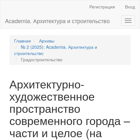
Главная
Регистрация
Вход
навигационная
панель
Academia. Архитектура и строительство
Toggl
Основное
naviga
содержимое
Боковая
панель
Главная
Архивы
№ 2 (2025): Academia. Архитектура и
строительство
Градостроительство
Архитектурно-
художественное
пространство
современного города –
части и целое (на