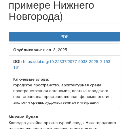
примере Нижнего
Новгорода)
Боковая
PDF
панель
Опубликован:
июл. 3, 2025
статьи
DOI:
https://doi.org/10.22337/2077-9038-2025-2-153-
161
Ключевые слова:
городское пространство, архитектурная среда,
пространственная автономия, поэтика городского
про- странства, пространственная феноменология,
экология среды, художественная интеграция
Основное
Михаил Дуцев
Кафедра дизайна архитектурной среды Нижегородского
содержимое
государственного архитектурно-строительного