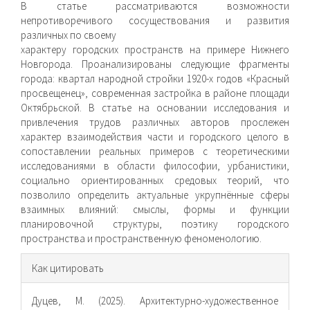
В статье рассматриваются возможности
непротиворечивого сосуществования и развития
различных по своему
характеру городских пространств на примере Нижнего
Новгорода. Проанализированы следующие фрагменты
города: квартал народной стройки 1920-х годов «Красный
просвещенец», современная застройка в районе площади
Октябрьской. В статье на основании исследования и
привлечения трудов различных авторов прослежен
характер взаимодействия части и городского целого в
сопоставлении реальных примеров с теоретическими
исследованиями в области философии, урбанистики,
социально ориентированных средовых теорий, что
позволило определить актуальные укрупнённые сферы
взаимных влияний: смыслы, формы и функции
планировочной структуры, поэтику городского
пространства и пространственную феноменологию.
Информация
Как цитировать
о статье
Дуцев, М. (2025). Архитектурно-художественное