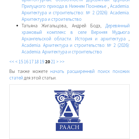
Прилуцкого прихода в Нижнем Поонежье
,
Academia.
Архитектура и строительство: № 2 (2026): Academia.
Архитектура и строительство
Татьяна Жигальцова, Андрей Бодэ,
Деревянный
храмовый комплекс в селе Верхняя Мудьюга
Архангельской области. История и архитектура
,
Academia. Архитектура и строительство: № 2 (2026):
Academia. Архитектура и строительство
<<
<
15
16
17
18
19
20
21
>
>>
Вы также можете
начать расширеннвй поиск похожих
статей
для этой статьи.
raasn