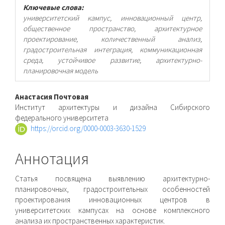
Ключевые слова:
университетский кампус, инновационный центр,
общественное пространство, архитектурное
проектирование, количественный анализ,
градостроительная интеграция, коммуникационная
среда, устойчивое развитие, архитектурно-
планировочная модель
Основное
Анастасия Почтовая
Институт архитектуры и дизайна Сибирского
содержимое
федерального университета
https://orcid.org/0000-0003-3630-1529
статьи
Аннотация
Статья посвящена выявлению архитектурно-
планировочных, градостроительных особенностей
проектирования инновационных центров в
университетских кампусах на основе комплексного
анализа их пространственных характеристик.