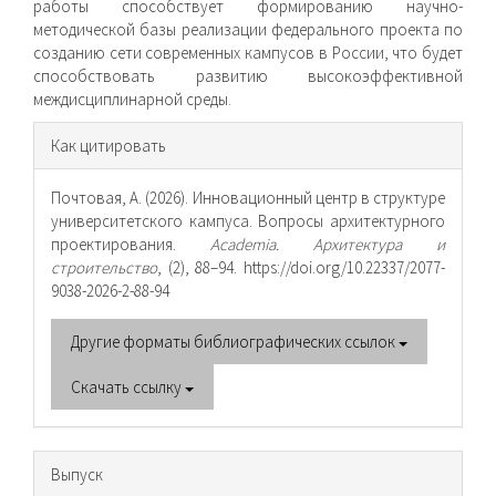
работы способствует формированию научно-
методической базы реализации федерального проекта по
созданию сети современных кампусов в России, что будет
способствовать развитию высокоэффективной
междисциплинарной среды.
Информация
Как цитировать
о статье
Почтовая, А. (2026). Инновационный центр в структуре
университетского кампуса. Вопросы архитектурного
проектирования.
Academia. Архитектура и
строительство
, (2), 88–94. https://doi.org/10.22337/2077-
9038-2026-2-88-94
Другие форматы библиографических ссылок
Скачать ссылку
Выпуск