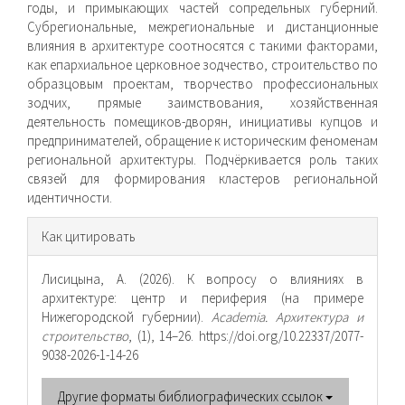
годы, и примыкающих частей сопредельных губерний.
Субрегиональные, межрегиональные и дистанционные
влияния в архитектуре соотносятся с такими факторами,
как епархиальное церковное зодчество, строительство по
образцовым проектам, творчество профессиональных
зодчих, прямые заимствования, хозяйственная
деятельность помещиков-дворян, инициативы купцов и
предпринимателей, обращение к историческим феноменам
региональной архитектуры. Подчёркивается роль таких
связей для формирования кластеров региональной
идентичности.
Информация
Как цитировать
о статье
Лисицына, А. (2026). К вопросу о влияниях в
архитектуре: центр и периферия (на примере
Нижегородской губернии).
Academia. Архитектура и
строительство
, (1), 14–26. https://doi.org/10.22337/2077-
9038-2026-1-14-26
Другие форматы библиографических ссылок