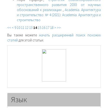
пространственного развития 2030: от научных
обоснований к реализации
,
Academia. Архитектура
и строительство: № 4 (2021): Academia. Архитектура и
строительство
<<
<
9
10
11
12
13
14
15
16
17
18
>
>>
Вы также можете
начать расширеннвй поиск похожих
статей
для этой статьи.
raasn
Язык