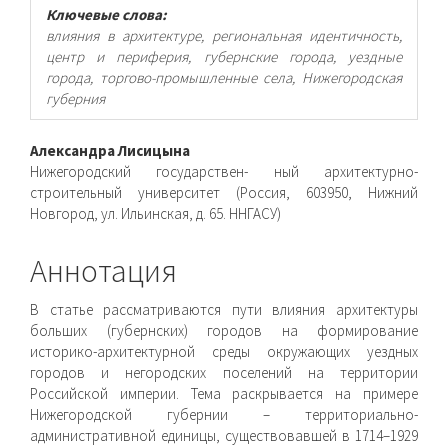
Ключевые слова:
влияния в архитектуре, региональная идентичность,
центр и периферия, губернские города, уездные
города, торгово-промышленные села, Нижегородская
губерния
Основное
Александра Лисицына
Нижегородский государствен- ный архитектурно-
содержимое
строительный университет (Россия, 603950, Нижний
Новгород, ул. Ильинская, д. 65. ННГАСУ)
статьи
Аннотация
В статье рассматриваются пути влияния архитектуры
больших (губернских) городов на формирование
историко-архитектурной среды окружающих уездных
городов и негородских поселений на территории
Российской империи. Тема раскрывается на примере
Нижегородской губернии – территориально-
административной единицы, существовавшей в 1714–1929