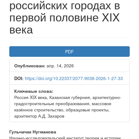
российских городах в
первой половине XIX
века
Боковая
PDF
панель
Опубликован:
апр. 14, 2026
статьи
DOI:
https://doi.org/10.22337/2077-9038-2026-1-27-33
Ключевые слова:
Россия XIX века, Казанская губерния, архитектурно-
градостроительные преобразования, массовое
казённое строительство, образцовые проекты,
архитектор А.Д. Захаров
Основное
Гульчачак Нугманова
Научно-исследовательский институт теории и истории