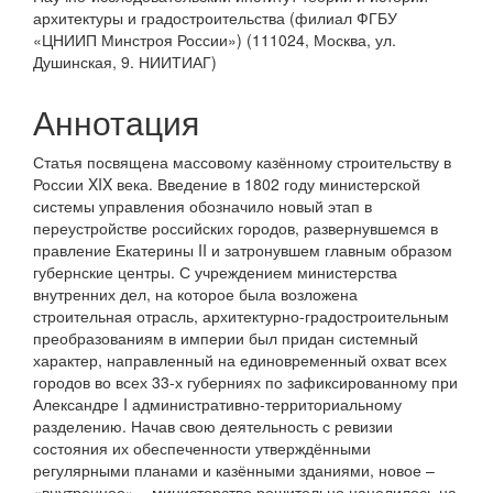
содержимое
архитектуры и градостроительства (филиал ФГБУ
статьи
«ЦНИИП Минстроя России») (111024, Москва, ул.
Душинская, 9. НИИТИАГ)
Аннотация
Статья посвящена массовому казённому строительству в
России XIX века. Введение в 1802 году министерской
системы управления обозначило новый этап в
переустройстве российских городов, развернувшемся в
правление Екатерины II и затронувшем главным образом
губернские центры. С учреждением министерства
внутренних дел, на которое была возложена
строительная отрасль, архитектурно-градостроительным
преобразованиям в империи был придан системный
характер, направленный на единовременный охват всех
городов во всех 33-х губерниях по зафиксированному при
Александре I административно-территориальному
разделению. Начав свою деятельность с ревизии
состояния их обеспеченности утверждёнными
регулярными планами и казёнными зданиями, новое –
«внутреннее» – министерство решительно нацелилось на