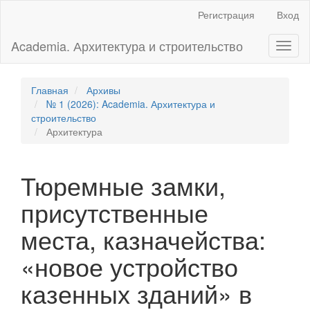
Главная
Регистрация
Вход
навигационная
панель
Academia. Архитектура и строительство
Toggl
Основное
naviga
содержимое
Боковая
панель
Главная
Архивы
№ 1 (2026): Academia. Архитектура и
строительство
Архитектура
Тюремные замки,
присутственные
места, казначейства:
«новое устройство
казенных зданий» в