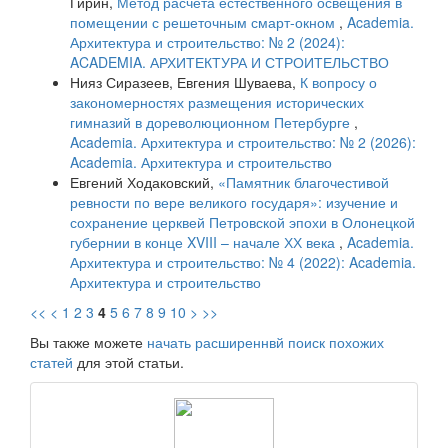
Гирин,
Метод расчета естественного освещения в
помещении с решеточным смарт-окном
,
Academia.
Архитектура и строительство: № 2 (2024):
ACADEMIA. АРХИТЕКТУРА И СТРОИТЕЛЬСТВО
Нияз Сиразеев, Евгения Шуваева,
К вопросу о
закономерностях размещения исторических
гимназий в дореволюционном Петербурге
,
Academia. Архитектура и строительство: № 2 (2026):
Academia. Архитектура и строительство
Евгений Ходаковский,
«Памятник благочестивой
ревности по вере великого государя»: изучение и
сохранение церквей Петровской эпохи в Олонецкой
губернии в конце XVIII – начале ХХ века
,
Academia.
Архитектура и строительство: № 4 (2022): Academia.
Архитектура и строительство
<<
<
1
2
3
4
5
6
7
8
9
10
>
>>
Вы также можете
начать расширеннвй поиск похожих
статей
для этой статьи.
raasn