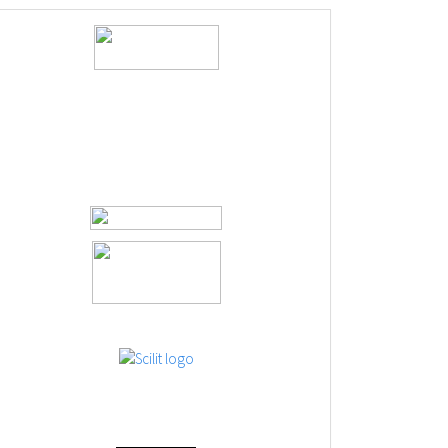
logos