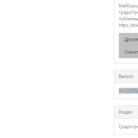
о ста
Майборо
градостр
публичн
https://do
Други
Скача
Выпуск
№ 1 (2026
Раздел
Градостр