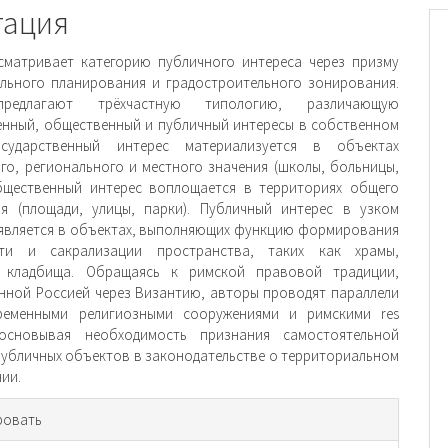
тация
сматривает категорию публичного интереса через призму
льного планирования и градостроительного зонирования.
редлагают трёхчастную типологию, различающую
енный, общественный и публичный интересы в собственном
осударственный интерес материализуется в объектах
го, регионального и местного значения (школы, больницы,
бщественный интерес воплощается в территориях общего
я (площади, улицы, парки). Публичный интерес в узком
является в объектах, выполняющих функцию формирования
сти и сакрализации пространства, таких как храмы,
, кладбища. Обращаясь к римской правовой традиции,
нной Россией через Византию, авторы проводят параллели
ременными религиозными сооружениями и римскими res
босновывая необходимость признания самостоятельной
публичных объектов в законодательстве о территориальном
ии.
рмация
ровать