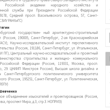
ржимое
ия Российской академии народного хозяйства и
венной службы при Президенте Российской Федерации
и
99178, Средний просп. Васильевского острова, 57, Санкт-
СЗИУ РАНХиГС)
тягин
О
рбургский государствен- ный архитектурно-строительный
т (Россия, 190005, Санкт-Петербург, 2-ая Красноармейская
м
бГАСУ); Научно-исследовательский институт перспективного
ельства (Россия, 191186, Санкт-Петербург, ул. Итальянская,
НИИ ПГ); Центральный научно-исследовательский и проектный
Министерства строительства и жилищно- коммунального
Российской Федерации (Россия, 119331, Москва, просп.
о, 29. ЦНИИП Минстроя России); Высшая школа дизайна и
ы Санкт-Петербургского политехнического университета
ого (Россия, 195251, Санкт-Петербург, ул. Политехническая,
СПбПУ)
 Шевченко
ое объединение изыскателей и проектировщиков (Россия,
ква, проспект Мира, д.3, стр.3. НОПРИЗ)