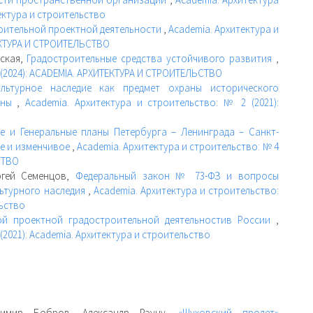
тектура и строительство
оительной проектной деятельности
,
Academia. Архитектура и
ТЕКТУРА И СТРОИТЕЛЬСТВО
вская,
Градостроительные средства устойчивого развития
,
 (2024): ACADEMIA. АРХИТЕКТУРА И СТРОИТЕЛЬСТВО
ультурное наследие как предмет охраны исторического
раны
,
Academia. Архитектура и строительство: № 2 (2021):
е и Генеральные планы Петербурга – Ленинграда – Санкт-
ое и изменчивое
,
Academia. Архитектура и строительство: № 4
СТВО
ргей Семенцов,
Федеральный закон № 73-ФЗ и вопросы
ьтурного наследия
,
Academia. Архитектура и строительство:
льство
й проектной градостроительной деятельностив России
,
(2021): Academia. Архитектура и строительство
димир Бобров, Александр Рэуцу,
«Шуховский пролет»