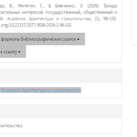
тье
да, В., Митягин, С., & Шевченко, Э. (2026). Триада
оительных интересов: государственный, общественный и
ый.
Academia. Архитектура и строительство
, (1), 96–101.
i.org/10.22337/2077-9038-2026-1-96-101
е форматы библиографических ссылок
ть ссылку
): Academia. Архитектура и строительство
оительство