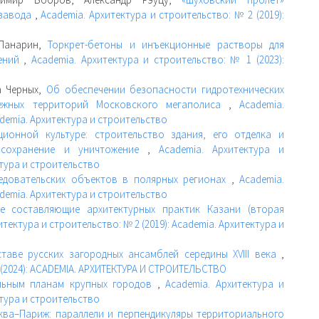
 завода
,
Academia. Архитектура и строительство: № 2 (2019):
 Панарин,
Торкрет-бетоны и инъекционные растворы для
жений
,
Academia. Архитектура и строительство: № 1 (2023):
а Черных,
Об обеспечении безопасности гидротехнических
ежных территорий Московского мегаполиса
,
Academia.
ademia. Архитектура и строительство
ционной культуре: строительство здания, его отделка и
 сохранение и уничтожение
,
Academia. Архитектура и
ктура и строительство
ледовательских объектов в полярных регионах
,
Academia.
ademia. Архитектура и строительство
ве составляющие архитектурных практик Казани (вторая
итектура и строительство: № 2 (2019): Academia. Архитектура и
таве русских загородных ансамблей середины XVIII века
,
 (2024): ACADEMIA. АРХИТЕКТУРА И СТРОИТЕЛЬСТВО
альным планам крупных городов
,
Academia. Архитектура и
ктура и строительство
ква–Париж: параллели и перпендикуляры территориального