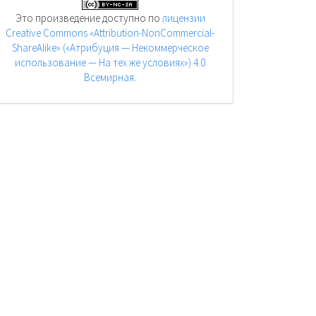
Это произведение доступно по
лицензии
Creative Commons «Attribution-NonCommercial-
ShareAlike» («Атрибуция — Некоммерческое
использование — На тех же условиях») 4.0
Всемирная
.