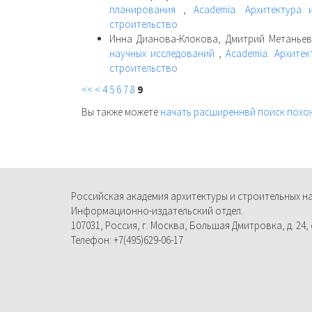
планирования
,
Academia. Архитектура 
строительство
Инна Дианова-Клокова, Дмитрий Метанье
научных исследований
,
Academia. Архитек
строительство
<<
<
4
5
6
7
8
9
Вы также можете
начать расширеннвй поиск похо
Российская академия архитектуры и строительных н
Информационно-издательский отдел.
107031, Россия, г. Москва, Большая Дмитровка, д. 24, с
Телефон: +7(495)629-06-17