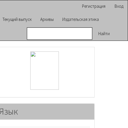
Регистрация
Вход
Текущий выпуск
Архивы
Издательская этика
Найти
raasn
Язык