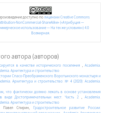
произведение доступно по
лицензии Creative Commons
Attribution-NonCommercial-ShareAlike» («Атрибуция —
ммерческое использование — На тех же условиях») 4.0
Всемирная
.
ого автора (авторов)
сируется в качестве исторического поселения
,
Academia.
ademia. Архитектура и строительство
истории Спасо-Преображенского Воротынского монастыря и
ademia. Архитектура и строительство: № 4 (2020): Academia.
ом, что фактически должно лежать в основе установления
 в виде Достопримечательных мест. Часть 2
,
Academia.
ademia. Архитектура и строительство
н, Павел Спирин,
Градостроительное развитие России:
сти пространственной организации
,
Academia. Архитектура