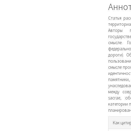
Анно
Статья рас
территориа
Авторы п
государств
смысле. Г
федерально
дороги). О
пользовани
смысле про
идентично
памятники
унаследова
между сов
sacrae, о
категории 
планирован
Инфо
Как цити