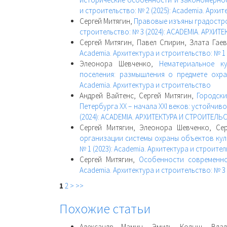
и строительство: № 2 (2025): Academia. Архи
Сергей Митягин,
Правовые изъяны градостр
строительство: № 3 (2024): ACADEMIA. АРХИ
Сергей Митягин, Павел Спирин, Злата Гае
Academia. Архитектура и строительство: № 1
Элеонора Шевченко,
Нематериальное к
поселения: размышления о предмете ох
Academia. Архитектура и строительство
Андрей Вайтенс, Сергей Митягин,
Городски
Петербурга XX – начала XXI веков: устойчив
(2024): ACADEMIA. АРХИТЕКТУРА И СТРОИТЕЛЬ
Сергей Митягин, Элеонора Шевченко, Се
организации системы охраны объектов кул
№ 1 (2023): Academia. Архитектура и строите
Сергей Митягин,
Особенности современно
Academia. Архитектура и строительство: № 3 
1
2
>
>>
Похожие статьи
Александр Мамин, Эмиль Кодыш, Вла