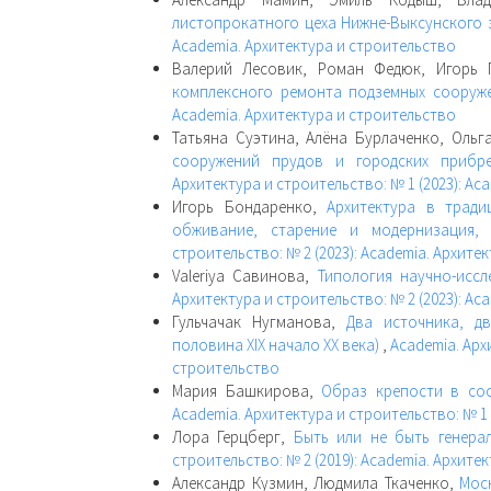
листопрокатного цеха Нижне-Выксунского
Academia. Архитектура и строительство
Валерий Лесовик, Роман Федюк, Игорь
комплексного ремонта подземных соору
Academia. Архитектура и строительство
Татьяна Суэтина, Алёна Бурлаченко, Ольг
сооружений прудов и городских прибр
Архитектура и строительство: № 1 (2023): Ac
Игорь Бондаренко,
Архитектура в тради
обживание, старение и модернизация,
строительство: № 2 (2023): Academia. Архите
Valeriya Савинова,
Типология научно-исс
Архитектура и строительство: № 2 (2023): Ac
Гульчачак Нугманова,
Два источника, д
половина XIX начало XX века)
,
Academia. Арх
строительство
Мария Башкирова,
Образ крепости в сос
Academia. Архитектура и строительство: № 1
Лора Герцберг,
Быть или не быть генер
строительство: № 2 (2019): Academia. Архите
Александр Кузмин, Людмила Ткаченко,
Мос