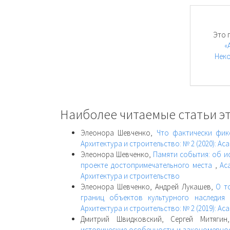
Это 
«
Неко
Наиболее читаемые статьи эт
Элеонора Шевченко,
Что фактически фик
Архитектура и строительство: № 2 (2020): Ac
Элеонора Шевченко,
Памяти события: об 
проекте достопримечательного места
,
Ac
Архитектура и строительство
Элеонора Шевченко, Андрей Лукашев,
О т
границ объектов культурного наследия
Архитектура и строительство: № 2 (2019): Ac
Дмитрий Швидковский, Сергей Митяги
исторические особенности и закономерно