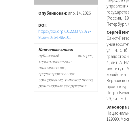
панель
соде
управлен
государст
статьи
стать
Опубликован:
апр. 14, 2026
(Россия, 1
Петербург. 
DOI:
https://doi.org/10.22337/2077-
Сергей Ми
9038-2026-1-96-101
Санкт-Пете
университе
Ключевые слова:
ул., 4. СП
публичный интерес,
градостроит
территориальное
4, лит. А. 
планирование,
институт 
градостроительное
хозяйства 
зонирование, римское право,
Вернадског
религиозные сооружения
архитектур
Петра Велик
29, лит. Б. 
Элеонора
Национальн
129090, Мос