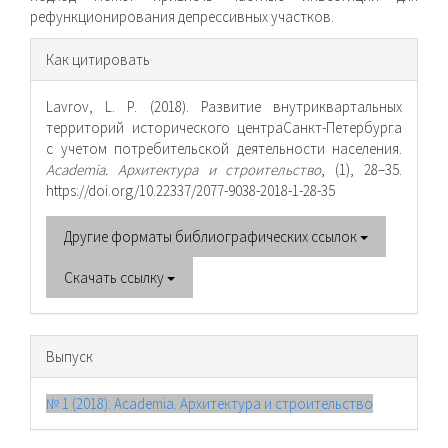
рефункционирования депрессивных участков.
Информация
Как цитировать
о статье
Lavrov, L. P. (2018). Развитие внутриквартальных
территорий исторического центраСанкт-Петербурга
с учетом потребительской деятельности населения.
Academia. Архитектура и строительство
, (1), 28–35.
https://doi.org/10.22337/2077-9038-2018-1-28-35
Другие форматы библиографических ссылок
Скачать ссылку
Выпуск
№ 1 (2018): Academia. Архитектура и строительство