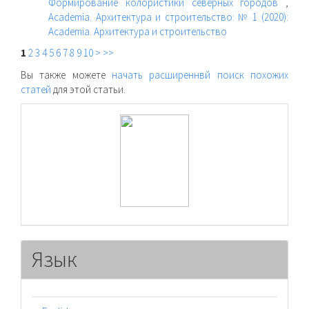
Формирование колористики северных городов
,
Academia. Архитектура и строительство: № 1 (2020):
Academia. Архитектура и строительство
1
2
3
4
5
6
7
8
9
10
>
>>
Вы также можете
начать расширеннвй поиск похожих
статей
для этой статьи.
raasn
Язык