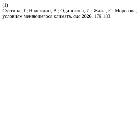
(1)
Суэтина, Т.; Надеждин, В.; Одинокова, И.; Жажа, Е.; Морозов
условиям меняющегося климата.
aac
2026
, 179-183.