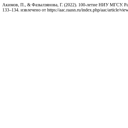
Акимов, П., & Фазылзянова, Г. (2022). 100-летие НИУ МГСУ. Р
133–134. извлечено от https://aac.raasn.ru/index.php/aac/article/vie