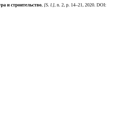
ра и строительство
,
[S. l.]
, n. 2, p. 14–21, 2020. DOI: