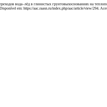
еходов вода–лёд в глинистых грунтовыхоснованиях на теплопо
ponível em: https://aac.raasn.ru/index.php/aac/article/view/294. Aces