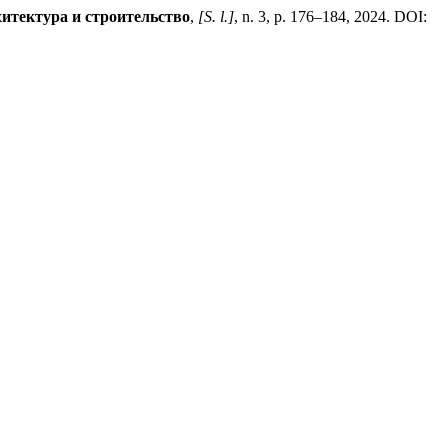
итектура и строительство
,
[S. l.]
, n. 3, p. 176–184, 2024. DOI: