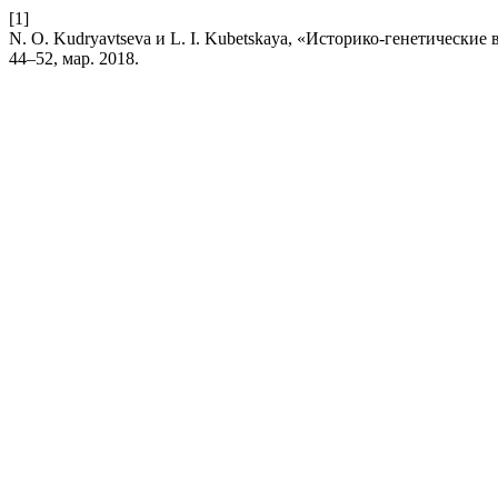
[1]
N. O. Kudryavtseva и L. I. Kubetskaya, «Историко-генетически
44–52, мар. 2018.