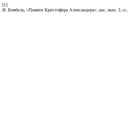
[1]
И. Бембель, «Памяти Кристофера Александера»,
aac
, вып. 3, сс