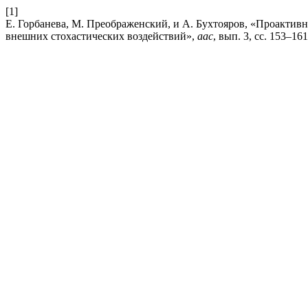
[1]
Е. Горбанева, М. Преображенский, и А. Бухтояров, «Проактив
внешних стохастических воздействий»,
aac
, вып. 3, сс. 153–161