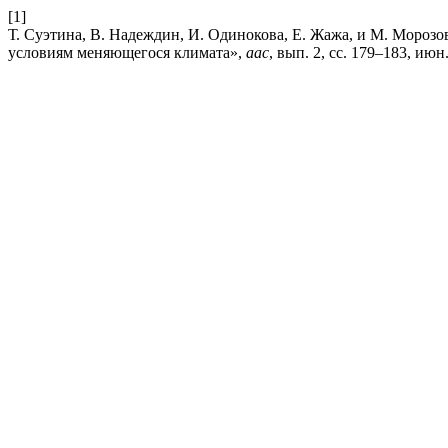
[1]
Т. Суэтина, В. Надеждин, И. Одинокова, Е. Жажа, и М. Мороз
условиям меняющегося климата»,
aac
, вып. 2, сс. 179–183, июн