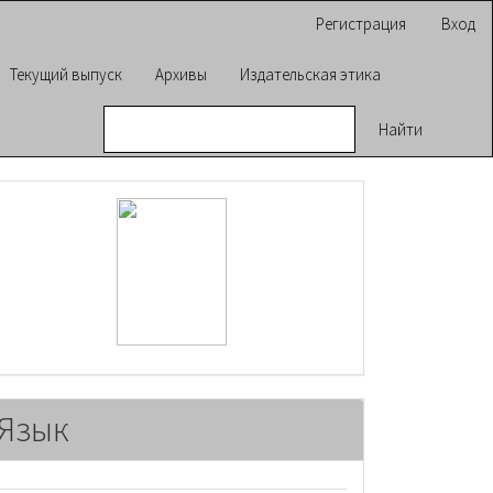
Регистрация
Вход
Текущий выпуск
Архивы
Издательская этика
Найти
raasn
Язык