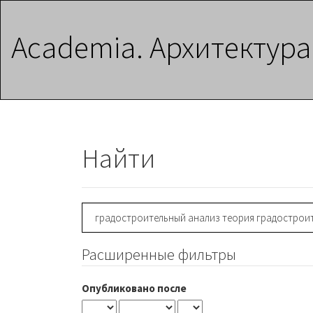
Главная
навигационная
Academia. Архитектура
панель
Основное
содержимое
Боковая
панель
Найти
Поиск
статей
Расширенные фильтры
Опубликовано после