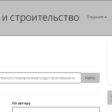
 и строительство
О журнале
По автору