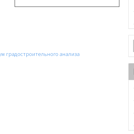
О
м
м градостроительного анализа