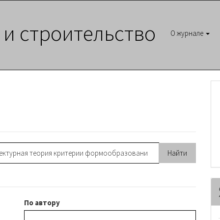
 и строительство
О журнале
По автору