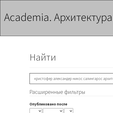
Главная
навигационная
Academia. Архитектура
панель
Основное
содержимое
Боковая
панель
Найти
Поиск
статей
Расширенные фильтры
Опубликовано после