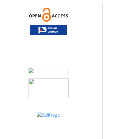
logos