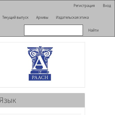
Регистрация
Вход
Текущий выпуск
Архивы
Издательская этика
Найти
raasn
Язык