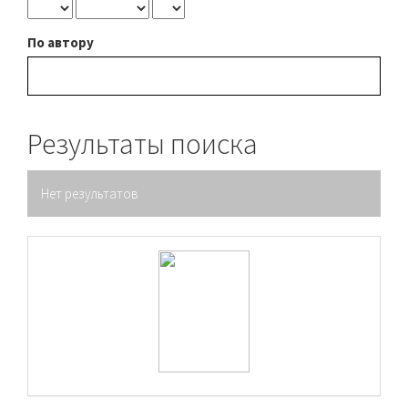
По автору
Результаты поиска
Нет результатов
raasn