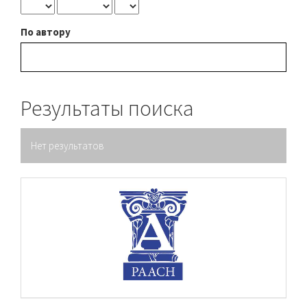
По автору
Результаты поиска
Нет результатов
raasn