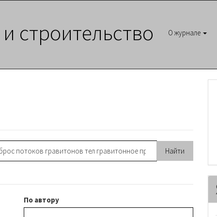
 и строительство
О журнале
По автору