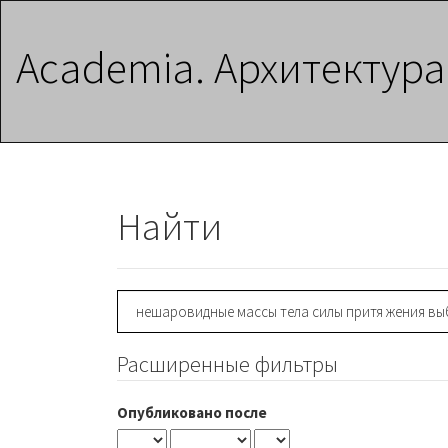
Главная
навигационная
Academia. Архитектура
панель
Основное
содержимое
Боковая
панель
Найти
Поиск
статей
Расширенные фильтры
Опубликовано после