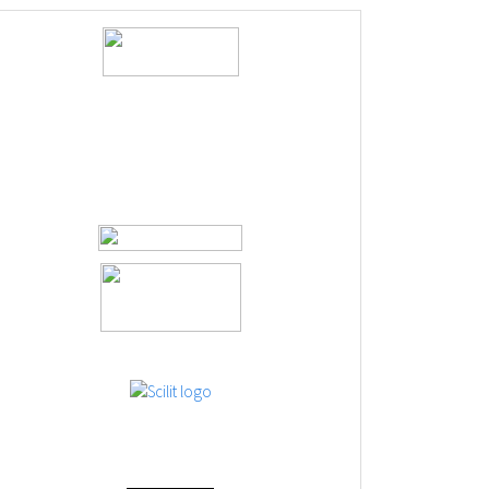
logos