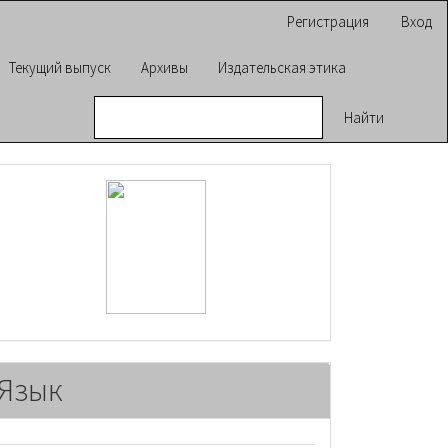
Регистрация
Вход
Текущий выпуск
Архивы
Издательская этика
Найти
raasn
Язык