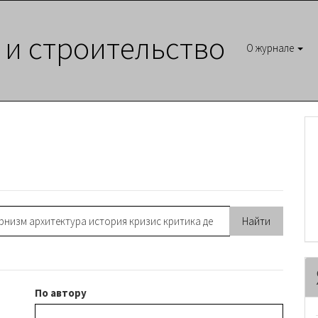
 и строительство
О журнале
По автору