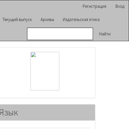
Регистрация
Вход
Текущий выпуск
Архивы
Издательская этика
Найти
raasn
Язык