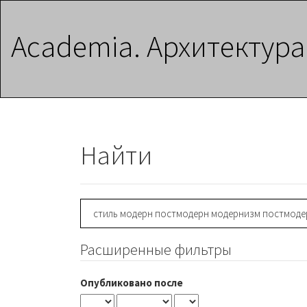
Главная
навигационная
Academia. Архитектура
панель
Основное
содержимое
Боковая
панель
Найти
Поиск
статей
Расширенные фильтры
Опубликовано после