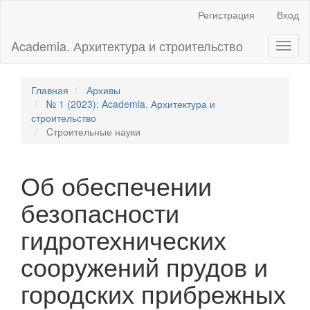
Главная
Регистрация
Вход
навигационная
панель
Academia. Архитектура и строительство
Toggl
Основное
naviga
содержимое
Боковая
панель
Главная
Архивы
№ 1 (2023): Academia. Архитектура и
строительство
Cтроительные науки
Об обеспечении
безопасности
гидротехнических
сооружений прудов и
городских прибрежных