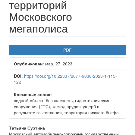
территорий
Московского
мегаполиса
Боковая
PDF
панель
Опубликован:
мар. 27, 2023
статьи
DOI:
https://doi.org/10.22337/2077-9038-2023-1-115-
122
Ключевые слова:
водный объект, безопасность, гидротехнические
сооружения (ГТС), каскад прудов, ущерб в
результате за¬топления, территория нижнего бьефа
Основное
Татьяна Суэтина
Московский автомобильно-дорожный государственный