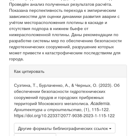
Проведён анализ полученных результатов расчёта.
Показана перспективность перехода к эмпирическим
зависимостям для оценки динамики развития аварии с
учётом месторасположения плотины в каскаде и
отсутствия подпора в нижнем бьефе от
нижерасположенной плотины. Даны рекомендации по
разработке системы мер по обеспечению безопасности
гидротехнических сооружений, разрушение которых
может привести к катастрофи­ческим последствиям для
города.
Информация
Как цитировать
о статье
Суэтина, Т., Бурлаченко, А., & Черных, О. (2023). Об
обеспечении безопасности гидротехнических
сооружений прудов и городских прибрежных
территорий Московского мегаполиса.
Academia.
Архитектура и строительство
, (1), 115–122.
https://doi.org/10.22337/2077-9038-2023-1-115-122
Другие форматы библиографических ссылок