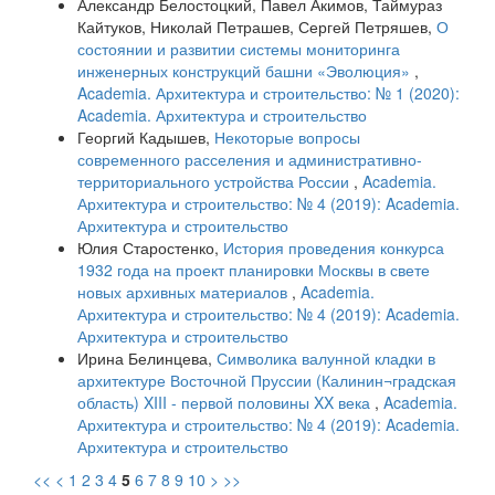
Александр Белостоцкий, Павел Акимов, Таймураз
Кайтуков, Николай Петрашев, Сергей Петряшев,
О
состоянии и развитии системы мониторинга
инженерных конструкций башни «Эволюция»
,
Academia. Архитектура и строительство: № 1 (2020):
Academia. Архитектура и строительство
Георгий Кадышев,
Некоторые вопросы
современного расселения и административно-
территориального устройства России
,
Academia.
Архитектура и строительство: № 4 (2019): Academia.
Архитектура и строительство
Юлия Старостенко,
История проведения конкурса
1932 года на проект планировки Москвы в свете
новых архивных материалов
,
Academia.
Архитектура и строительство: № 4 (2019): Academia.
Архитектура и строительство
Ирина Белинцева,
Символика валунной кладки в
архитектуре Восточной Пруссии (Калинин¬градская
область) XIII - первой половины XX века
,
Academia.
Архитектура и строительство: № 4 (2019): Academia.
Архитектура и строительство
<<
<
1
2
3
4
5
6
7
8
9
10
>
>>