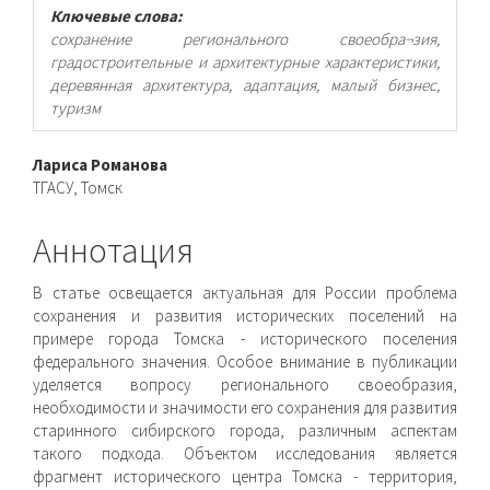
Ключевые слова:
сохранение регионального своеобра¬зия,
градостроительные и архитектурные характеристики,
деревянная архитектура, адаптация, малый бизнес,
туризм
Основное
Лариса Романова
ТГАСУ, Томск
содержимое
статьи
Аннотация
В статье освещается актуальная для России проблема
сохранения и развития исторических поселений на
примере города Томска - исторического поселения
федерального значения. Особое внимание в публикации
уделяется вопро­су регионального своеобразия,
необходимости и значимости его сохранения для развития
старинного сибирского города, различным аспектам
такого подхода. Объектом исследования является
фрагмент исторического центра Томска - террито­рия,