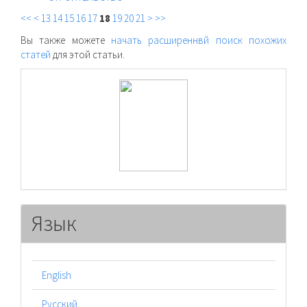
<<
<
13
14
15
16
17
18
19
20
21
>
>>
Вы также можете
начать расширеннвй поиск похожих
статей
для этой статьи.
raasn
Язык
English
Русский