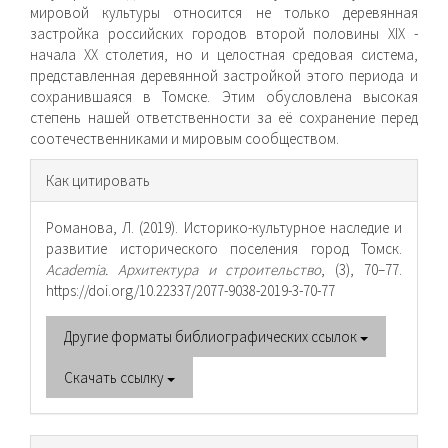
мировой культуры относится не только деревянная
застройка российских городов второй половины XIX -
начала XX столетия, но и целостная средовая система,
представленная деревянной застройкой этого периода и
сохранившаяся в Томске. Этим обусловлена высо­кая
степень нашей ответственности за её сохранение перед
соотечественниками и мировым сообществом.
Информация
Как цитировать
о статье
Романова, Л. (2019). Историко-культурное наследие и
развитие исторического поселения город Томск.
Academia. Архитектура и строительство
, (3), 70–77.
https://doi.org/10.22337/2077-9038-2019-3-70-77
Другие форматы библиографических ссылок
Скачать ссылку