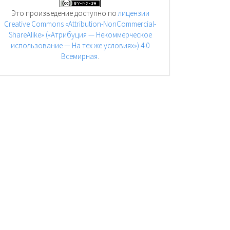
Это произведение доступно по
лицензии
Creative Commons «Attribution-NonCommercial-
ShareAlike» («Атрибуция — Некоммерческое
использование — На тех же условиях») 4.0
Всемирная
.