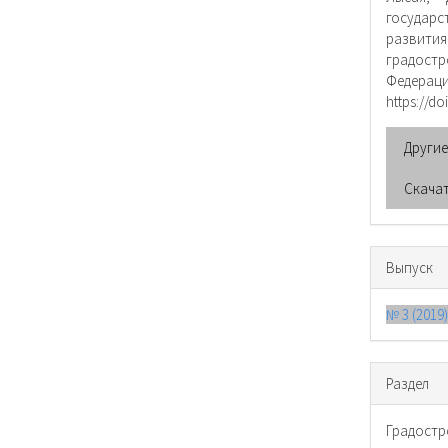
госуд
развития
градостр
Федерац
https://do
Други
Скача
Выпуск
№ 3 (2019
Раздел
Градостр