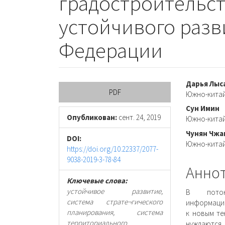
градостроительст
устойчивого разв
Федерации
Боковая
Осно
Дарья Лыс
PDF
Южно-китай
панель
соде
Сун Имин
статьи
стать
Опубликован:
сент. 24, 2019
Южно-китай
Чунян Чжа
DOI:
Южно-китай
https://doi.org/10.22337/2077-
9038-2019-3-78-84
Анно
Ключевые слова:
устойчивое развитие,
В потоке
система страте¬гического
информацио
планирования, система
к новым те
территориального
нуждаются