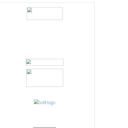
logos