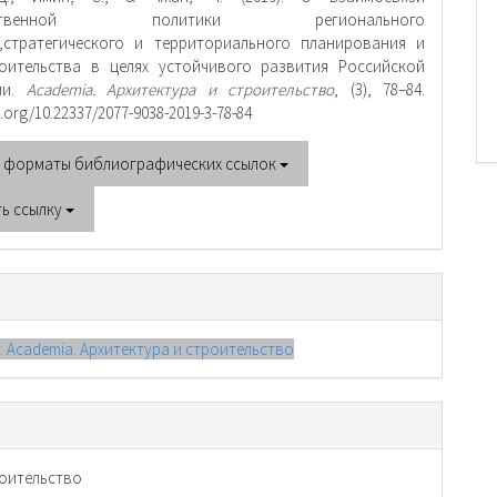
арственной политики регионального
,стратегического и территориального планирования и
оительства в целях устойчивого развития Российской
ии.
Academia. Архитектура и строительство
, (3), 78–84.
i.org/10.22337/2077-9038-2019-3-78-84
е форматы библиографических ссылок
ть ссылку
): Academia. Архитектура и строительство
оительство