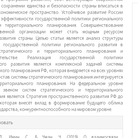
и сохранении единства и безопасности страны вписаться в
ономическое пространство. Устойчивое развитие России
 эффективности государственной политики регионального
и территориального планирования. Совершенствование
твенной организации может стать мощным ресурсом
азвития страны. Целью статьи является анализ структуры
и государственной политики регионального развития в
стратегического и территориального планирования и
оительстве. Реализация государственной политики
ного развития является комплексной задачей системы
ского планирования РФ, которая внедряется на всех уровнях
состав системы стратегического планирования интегрируется
ерриториального планирования. На федеральном уровне
 звеном систем стратегического и территориального
ия является Стратегия пространственного развития РФ до
 которая внесёт вклад в формирование будущего облика
сударства, конкурентноспособного на мировом уровне.
рмация
ровать
тье
Д., Имин, С., & Чжан, Ч. (2019). О взаимосвязи