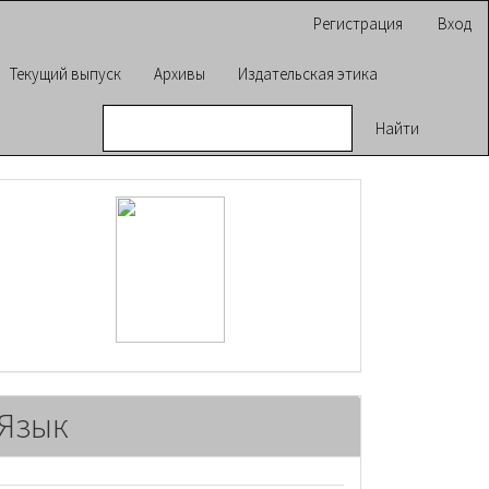
Регистрация
Вход
Текущий выпуск
Архивы
Издательская этика
Найти
raasn
Язык