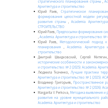
стратегического планирования страны
,
Ac
Архитектура и строительство
Юрий Раев,
Стратегическое планирова
формирования целостной модели регулир
развития страны
,
Academia. Архитектур
СТРОИТЕЛЬСТВО
Юрий Раев,
Предпосылки формирования сис
,
Academia. Архитектура и строительство: № 4
Юрий Раев,
Методологический подход к
планирования
,
Academia. Архитектура 
строительство
Дмитрий Швидковский, Сергей Митяги
исторические особенности и закономерно
и строительство: № 2 (2025): Academia. Архи
Людмила Ткаченко,
Лучшие практики тер
Архитектура и строительство: № 1 (2025): 
Владимир Григорьев,
Пространственное р
Архитектура и строительство: № 2 (2026): Ac
Margarita V. Perkova,
Методика выявления и 
развития на уровне муниципального ра
Academia. Архитектура и строительство