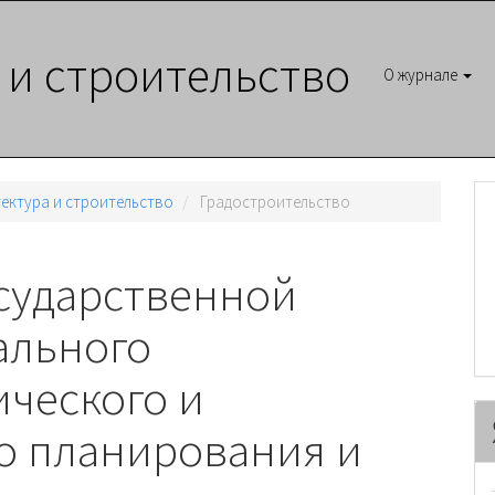
 и строительство
О журнале
итектура и строительство
Градостроительство
осударственной
ального
ического и
о планирования и