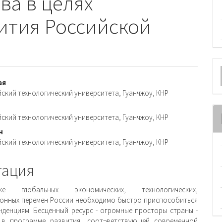
ва в целях
ития Российской
О
м
вное
ая
ский технологический университета, Гуанчжоу, КНР
ржимое
и
ский технологический университета, Гуанчжоу, КНР
н
ский технологический университета, Гуанчжоу, КНР
тация
 глобальных экономических, технологических,
нных перемен России необходимо быстро приспособиться
нденциям. Бесценный ресурс - огромные просторы страны -
 в программе развития, соот¬ветствующей современной