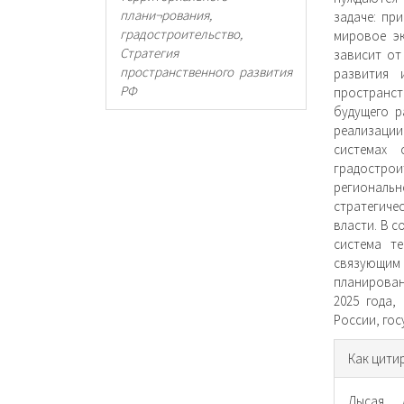
плани¬рования,
задаче: пр
градостроительство,
мировое эк
Стратегия
зависит от
пространственного развития
развития 
РФ
пространс
будущего р
реализаци
системах 
градостр
региональ
стратегиче
власти. В 
система т
связующим
планирован
2025 года,
России, го
Инфо
Как цити
о ста
Лысая, 