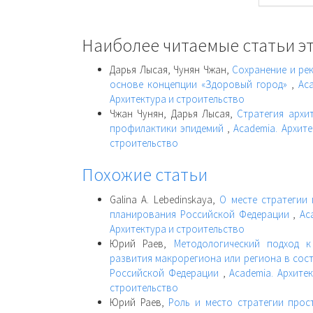
Наиболее читаемые статьи эт
Дарья Лысая, Чунян Чжан,
Сохранение и ре
основе концепции «Здоровый город»
,
Aca
Архитектура и строительство
Чжан Чунян, Дарья Лысая,
Стратегия архи
профилактики эпидемий
,
Academia. Архите
строительство
Похожие статьи
Galina A. Lebedinskaya,
О месте стратегии
планирования Российской Федерации
,
Ac
Архитектура и строительство
Юрий Раев,
Методологический подход к
развития макрорегиона или региона в сос
Российской Федерации
,
Academia. Архитек
строительство
Юрий Раев,
Роль и место стратегии прос