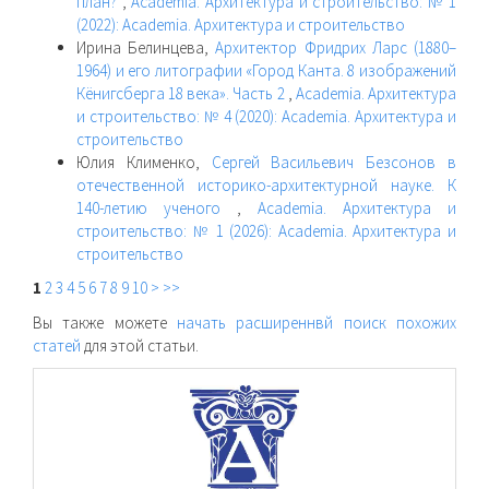
план?
,
Academia. Архитектура и строительство: № 1
(2022): Academia. Архитектура и строительство
Ирина Белинцева,
Архитектор Фридрих Ларс (1880–
1964) и его литографии «Город Канта. 8 изображений
Кёнигсберга 18 века». Часть 2
,
Academia. Архитектура
и строительство: № 4 (2020): Academia. Архитектура и
строительство
Юлия Клименко,
Сергей Васильевич Безсонов в
отечественной историко-архитектурной науке. К
140-летию ученого
,
Academia. Архитектура и
строительство: № 1 (2026): Academia. Архитектура и
строительство
1
2
3
4
5
6
7
8
9
10
>
>>
Вы также можете
начать расширеннвй поиск похожих
статей
для этой статьи.
raasn