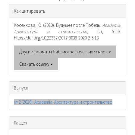
Информация
Как цитировать
о статье
Косенкова, Ю. (2020). Будущее после Победы.
Academia.
Архитектура и строительство
, (2), 5–13.
https://doi.org/10.22337/2077-9038-2020-2-5-13
Другие форматы библиографических ссылок
Скачать ссылку
Выпуск
№ 2 (2020): Academia. Архитектура и строительство
Раздел