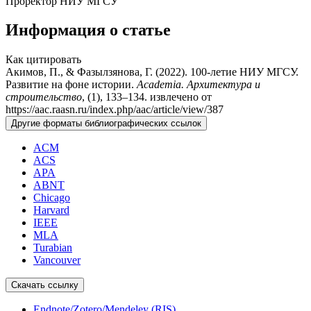
Проректор НИУ МГСУ
Информация о статье
Как цитировать
Акимов, П., & Фазылзянова, Г. (2022). 100-летие НИУ МГСУ.
Развитие на фоне истории.
Academia. Архитектура и
строительство
, (1), 133–134. извлечено от
https://aac.raasn.ru/index.php/aac/article/view/387
Другие форматы библиографических ссылок
ACM
ACS
APA
ABNT
Chicago
Harvard
IEEE
MLA
Turabian
Vancouver
Скачать ссылку
Endnote/Zotero/Mendeley (RIS)