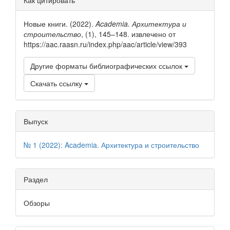
Как цитировать
содержимое
о статье
Новые книги. (2022).
Academia. Архитектура и
статьи
строительство
, (1), 145–148. извлечено от
https://aac.raasn.ru/index.php/aac/article/view/393
Другие форматы библиографических ссылок
Скачать ссылку
Выпуск
№ 1 (2022): Academia. Архитектура и строительство
Раздел
Обзоры