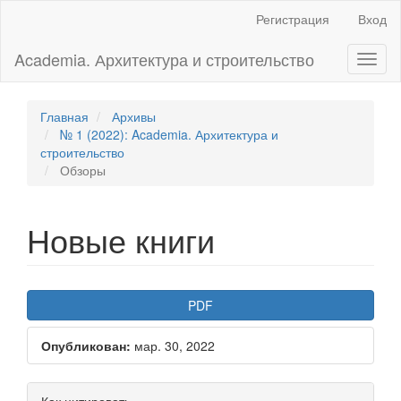
Главная
Регистрация
Вход
навигационная
панель
Academia. Архитектура и строительство
Toggl
Основное
naviga
содержимое
Боковая
панель
Главная
Архивы
№ 1 (2022): Academia. Архитектура и
строительство
Обзоры
Новые книги
Боковая
PDF
панель
Опубликован:
мар. 30, 2022
статьи
Основное
Информация