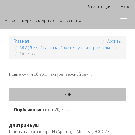
Главная
Регистрация
Вход
навигационная
панель
Academia. Архитектура и строительство
Toggl
Основное
navig
содержимое
Боковая
панель
Главная
Архивы
№ 2 (2022): Academia. Архитектура и строительство
Обзоры
Новые книги об архитектуре Тверской земли
Боковая
PDF
панель
Опубликован:
июн. 20, 2022
статьи
Основное
Дмитрий Буш
Главный архитектор ПИ «Арена», г. Москва, РОССИЯ