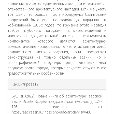
сомнения, являются существенным вкладом в осмысление
отечественного архитектурного наследия. Если же учесть
тот факт, что большая часть исследуемых Салимо­выми
сооружений была утрачена задолго до кардинальных
«обновлений» 1930-х годов, то изучение этого наследия
требует глубокого погружения в многочисленный и
многоликий доку­ментальный материал, неотъемлемым
компонентом которого являются архитектурно-
археологические исследования. В итоге, используя метод
комплексного источниковедения, они предлагают
реконструкции не только отдельных зданий, но и
планиграфической структуры ряда ключевых мест
средневеко­вого города, которые свидетельствуют о его
градостроительных особенностях.
Информация
Как цитировать
о статье
Буш, Д. (2022). Новые книги об архитектуре Тверской
земли.
Academia. Архитектура и строительство
, (2), 124–
126. извлечено от
https://aac.raasn.ru/index.php/aac/article/view/405