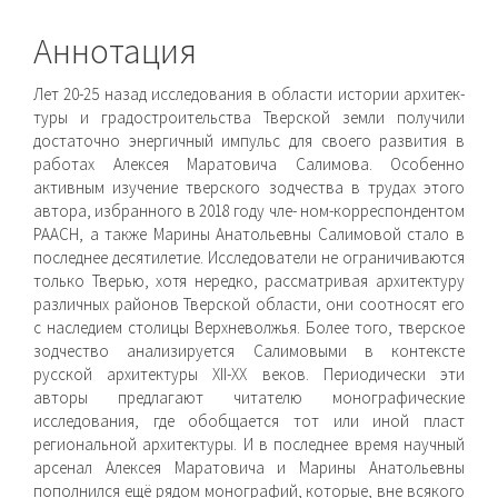
содержимое
статьи
Аннотация
Лет 20-25 назад исследования в области истории архитек­
туры и градостроительства Тверской земли получили
достаточ­но энергичный импульс для своего развития в
работах Алексея Маратовича Салимова. Особенно
активным изучение тверского зодчества в трудах этого
автора, избранного в 2018 году чле- ном-корреспондентом
РААСН, а также Марины Анатольевны Салимовой стало в
последнее десятилетие. Исследователи не ограничиваются
только Тверью, хотя нередко, рассматривая архитектуру
различных районов Тверской области, они со­относят его
с наследием столицы Верхневолжья. Более того, тверское
зодчество анализируется Салимовыми в контексте
русской архитектуры XII-XX веков. Периодически эти
авторы предлагают читателю монографические
исследования, где обобщается тот или иной пласт
региональной архитектуры. И в последнее время научный
арсенал Алексея Маратовича и Марины Анатольевны
пополнился ещё рядом монографий, ко­торые, вне всякого