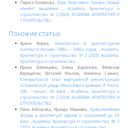
Лариса Копылова,
Илья Георгиевич Лежава. Новый
элемент мышления
,
Academia. Архитектура и
строительство: № 2 (2024): ACADEMIA. АРХИТЕКТУРА И
СТРОИТЕЛЬСТВО
Похожие статьи
Арина Вырва,
Неоклассика в архитектурном
контексте Москвы 1990-х – 2000-х годов
,
Academia.
Архитектура и строительство: № 2 (2023): Academia.
Архитектура и строительство
Ирина Белинцева, Елена Баранова, Вячеслав
Верещагин, Виталий Маслов, Ангелина Саенко,
Юнкерштрассе: опыт виртуальной реконструкции
исторической улицы Кёнигсберга времени И. Канта.
XVIII – начало XIX века
,
Academia. Архитектура и
строительство: № 2 (2024): ACADEMIA. АРХИТЕКТУРА И
СТРОИТЕЛЬСТВО
Лана Алборова, Ираида Мамиева,
Криволинейные
формы в архитектуре зданий и сооружений до XXI
века
,
Academia. Архитектура и строительство: № 3
(2023): Academia. Архитектура и строительство