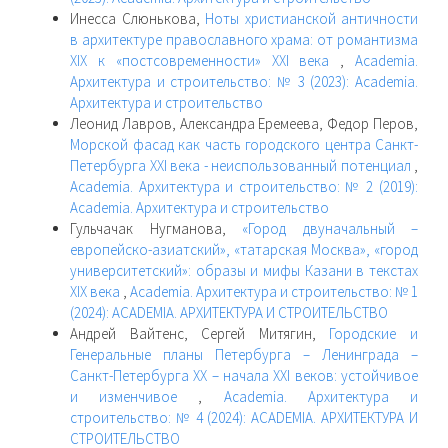
Инесса Слюнькова,
Ноты христианской античности
в архитектуре православного храма: от романтизма
XIX к «постсовременности» XXI века
,
Academia.
Архитектура и строительство: № 3 (2023): Academia.
Архитектура и строительство
Леонид Лавров, Александра Еремеева, Федор Перов,
Морской фасад как часть городского центра Санкт-
Петербурга XXI века - неиспользованный потенциал
,
Academia. Архитектура и строительство: № 2 (2019):
Academia. Архитектура и строительство
Гульчачак Нугманова,
«Город двуначальный –
европейско-азиатский», «татарская Москва», «город
университетский»: образы и мифы Казани в текстах
XIX века
,
Academia. Архитектура и строительство: № 1
(2024): ACADEMIA. АРХИТЕКТУРА И СТРОИТЕЛЬСТВО
Андрей Вайтенс, Сергей Митягин,
Городские и
Генеральные планы Петербурга – Ленинграда –
Санкт-Петербурга XX – начала XXI веков: устойчивое
и изменчивое
,
Academia. Архитектура и
строительство: № 4 (2024): ACADEMIA. АРХИТЕКТУРА И
СТРОИТЕЛЬСТВО