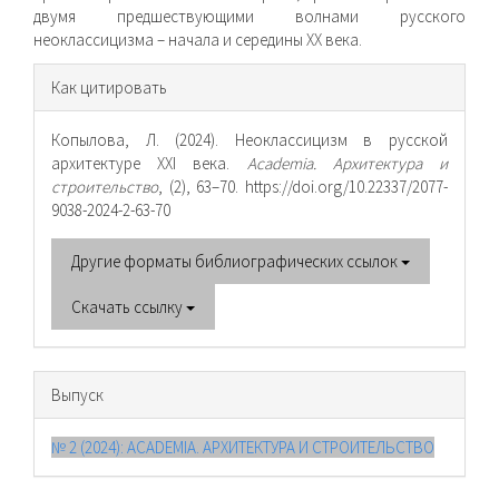
двумя предшествующими волнами русского
неоклассицизма – начала и середины ХХ века.
Информация
Как цитировать
о статье
Копылова, Л. (2024). Неоклассицизм в русской
архитектуре XXI века.
Academia. Архитектура и
строительство
, (2), 63–70. https://doi.org/10.22337/2077-
9038-2024-2-63-70
Другие форматы библиографических ссылок
Скачать ссылку
Выпуск
№ 2 (2024): ACADEMIA. АРХИТЕКТУРА И СТРОИТЕЛЬСТВО