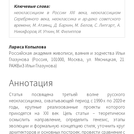
Ключевые слова:
неоклассицизм в России XXI века, неоклассицизм
Серебряного века, неоклассика и ар-деко советского
времени, М. Атаянц, Д. Бархин, М. Белов, С. Липгарт, А.
Никифоров, И. Уткин, М. Филиппов
Основное
Лариса Копылова
Российская академия живописи, ваяния и зодчества Ильи
содержимое
Глазунова (Россия, 101000, Москва, ул. Мясницкая, 21.
РАЖВиЗ Ильи Глазунова)
статьи
Аннотация
Статья посвящена третьей волне русского
неоклассицизма, охватывающей период с 1990-х по 2020-е
годы, крупные реализованные проекты которого
приходятся на XXI век. Цель статьи – теоретически
осмыслить направление, определить генезис, этапы
эволюции и формальную концепцию стиля; уточнить круг
архитекторов и основных построек; провести сравнение с