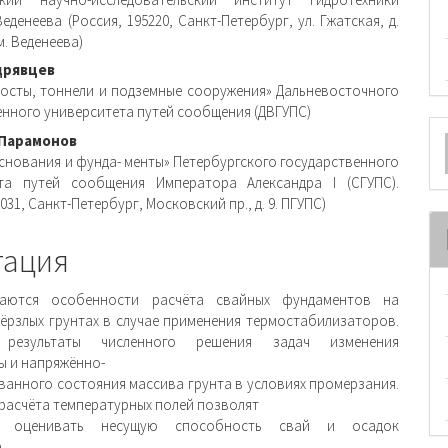
ржимое
Веденеева (Россия, 195220, Санкт-Петербург, ул. Гжатская, д.
м. Веденеева)
и
дрявцев
осты, тоннели и подземные сооружения» Дальневосточного
енного университета путей сообщения (ДВГУПС)
О
Парамонов
м
снования и фунда- менты» Петербургского государственного
ета путей сообщения Императора Александра I (СГУПС).
0031, Санкт-Петербург, Московский пр., д. 9. ПГУПС)
тация
ваются особенности расчёта свайных фундаментов на
ёрзлых грунтах в случае применения термостабилизаторов.
 результаты численного решения задач изменения
ы и напряжённо-
анного состояния массива грунта в условиях промерзания.
 расчёта температурных полей позволят
ее оценивать несущую способность свай и осадок
.