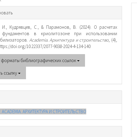
рмация
ровать
тье
 И., Кудрявцев, С., & Парамонов, В. (2024). О расчетах
 фундаментов в криолитозоне при использовании
абилизаторов.
Academia. Архитектура и строительство
, (4),
https://doi.org/10.22337/2077-9038-2024-4-134-140
е форматы библиографических ссылок
ть ссылку
4): ACADEMIA. АРХИТЕКТУРА И СТРОИТЕЛЬСТВО