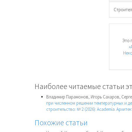
Cтроител
Это 
«
Неко
Наиболее читаемые статьи эт
Владимир Парамонов, Игорь Сахаров, Серг
при численном решении температурных и д
строительство: № 2 (2026): Academia. Архите
Похожие статьи