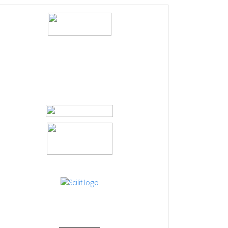
logos