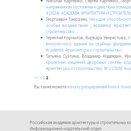
Николай Карпенко, Сергей Карпенко, Геор
напряженном состоянии и действии повыш
4 (2024): ACADEMIA. АРХИТЕКТУРА И СТРОИТЕ
Георгиевич Тамразян,
Несущая способност
особых воздействиях
,
Academia. Архитект
строительство
Терентий Корнилов, Варвара Эверестова,
К
монолитного здания на свайных фундам
Academia. Архитектура и строительство
Татьяна Суэтина, Владимир Надеждин, И
проектных решений дворовых систем во
Архитектура и строительство: № 2 (2026): Ac
<<
<
1
2
Вы также можете
начать расширеннвй поиск похо
Российская академия архитектуры и строительных н
Информационно-издательский отдел.