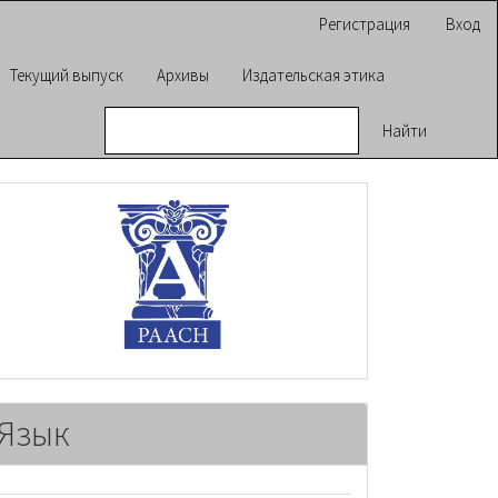
Регистрация
Вход
Текущий выпуск
Архивы
Издательская этика
Найти
raasn
Язык