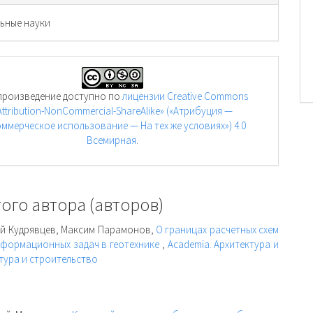
ьные науки
произведение доступно по
лицензии Creative Commons
Attribution-NonCommercial-ShareAlike» («Атрибуция —
ммерческое использование — На тех же условиях») 4.0
Всемирная
.
ого автора (авторов)
ей Кудрявцев, Максим Парамонов,
О границах расчетных схем
еформационных задач в геотехнике
,
Academia. Архитектура и
ктура и строительство