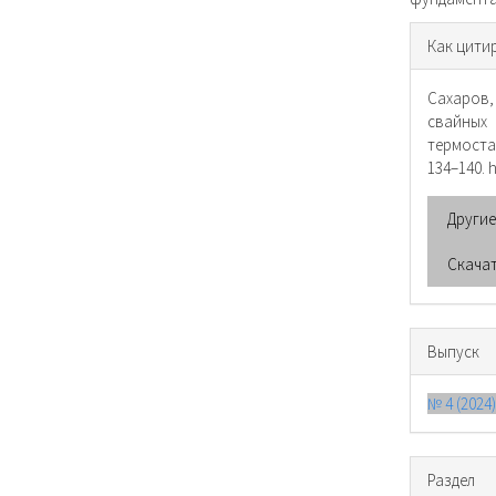
Инфо
Как цити
о ста
Сахаров,
свайных
термост
134–140. 
Други
Скача
Выпуск
№ 4 (202
Раздел