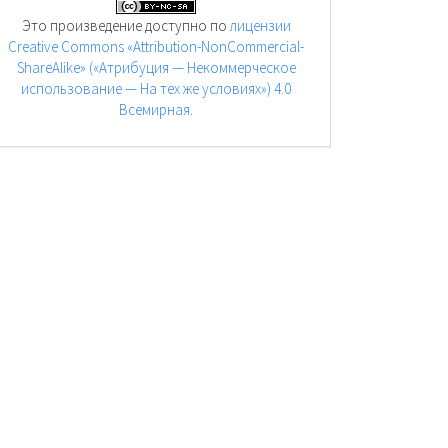
Это произведение доступно по
лицензии
Creative Commons «Attribution-NonCommercial-
ShareAlike» («Атрибуция — Некоммерческое
использование — На тех же условиях») 4.0
Всемирная
.