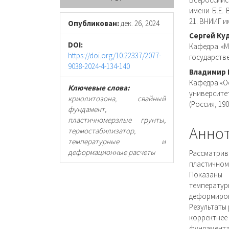
панель
соде
имени Б.Е. 
21. ВНИИГ и
статьи
стать
Опубликован:
дек. 26, 2024
Сергей Ку
DOI:
Кафедра «М
https://doi.org/10.22337/2077-
государств
9038-2024-4-134-140
Владимир 
Кафедра «О
Ключевые слова:
университ
криолитозона, свайный
(Россия, 19
фундамент,
пластичномерзлые грунты,
Анно
термостабилизатор,
температурные и
деформационные расчеты
Рассматри
пластичном
Показаны
температур
деформиров
Результаты
корректн
фундамента