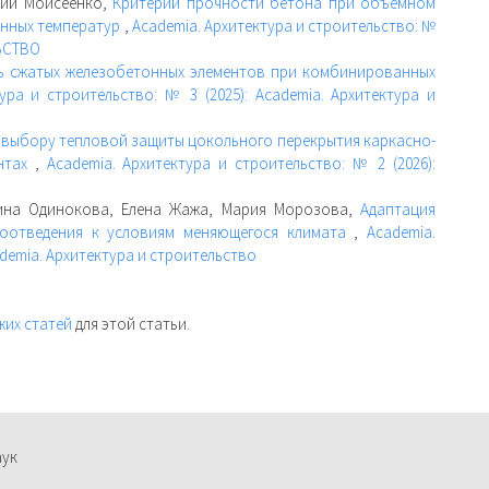
гий Моисеенко,
Критерий прочности бетона при объемном
енных температур
,
Academia. Архитектура и строительство: №
ЛЬСТВО
ь сжатых железобетонных элементов при комбинированных
ура и строительство: № 3 (2025): Academia. Архитектура и
 выбору тепловой защиты цокольного перекрытия каркасно-
ентах
,
Academia. Архитектура и строительство: № 2 (2026):
рина Одинокова, Елена Жажа, Мария Морозова,
Адаптация
доотведения к условиям меняющегося климата
,
Academia.
ademia. Архитектура и строительство
жих статей
для этой статьи.
аук