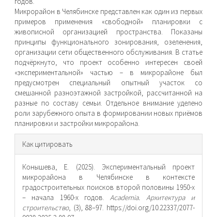
годов.
Микрорайон в Челябинске представлен как один из первых
примеров применения «свободной» планировки с
живописной организацией пространства. Показаны
принципы функционального зонирования, озеленения,
организации сети общественного обслуживания. В статье
подчёркнуто, что проект особенно интересен своей
«экспериментальной» частью – в микрорайоне был
предусмотрен специальный опытный участок со
смешанной разноэтажной застройкой, рассчитанной на
разные по составу семьи. Отдельное внимание уделено
роли зарубежного опыта в формировании новых приёмов
планировки и застройки микрорайона.
Информация
Как цитировать
о статье
Конышева, Е. (2025). Экспериментальный проект
микрорайона в Челябинске в контексте
градостроительных поисков второй половины 1950-х
– начала 1960-х годов.
Academia. Архитектура и
строительство
, (3), 88–97. https://doi.org/10.22337/2077-