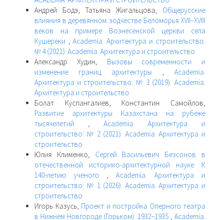
Андрей Бодэ, Татьяна Жигальцова,
Общерусские
влияния в деревянном зодчестве Беломорья XVII–XVIII
веков на примере Вознесенской церкви села
Кушереки
,
Academia. Архитектура и строительство:
№ 4 (2021): Academia. Архитектура и строительство
Александр Худин,
Вызовы современности и
изменение границ архитектуры
,
Academia.
Архитектура и строительство: № 3 (2019): Academia.
Архитектура и строительство
Болат Куспангалиев, Константин Самойлов,
Развитие архитектуры Казахстана на рубеже
тысячелетий
,
Academia. Архитектура и
строительство: № 2 (2021): Academia. Архитектура и
строительство
Юлия Клименко,
Сергей Васильевич Безсонов в
отечественной историко-архитектурной науке. К
140-летию ученого
,
Academia. Архитектура и
строительство: № 1 (2026): Academia. Архитектура и
строительство
Игорь Казусь,
Проект и постройка Оперного театра
в Нижнем Новгороде (Горьком): 1932–1935
,
Academia.