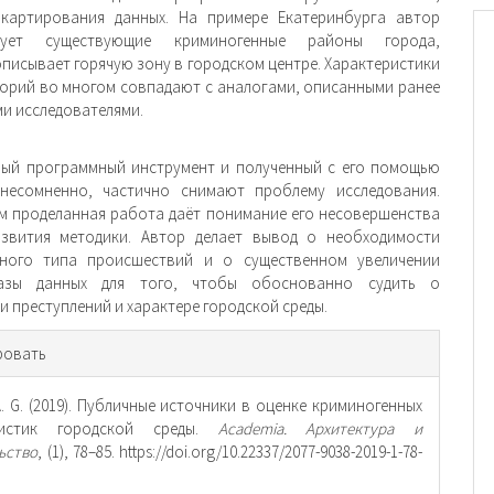
 картирования данных. На примере Екатеринбурга автор
ирует существующие криминогенные районы города,
писывает горячую зону в городском центре. Характеристики
торий во многом совпадают с аналогами, описанными ранее
и исследователями.
ый программный инструмент и полученный с его помощью
 несомненно, частично снимают проблему исследования.
ем проделанная работа даёт понимание его несовершенства
азвития методики. Автор делает вывод о необходимости
ного типа происшествий и о существенном увеличении
азы данных для того, чтобы обоснованно судить о
и преступлений и характере городской среды.
рмация
ровать
тье
A. G. (2019). Публичные источники в оценке криминогенных
ристик городской среды.
Academia. Архитектура и
ьство
, (1), 78–85. https://doi.org/10.22337/2077-9038-2019-1-78-