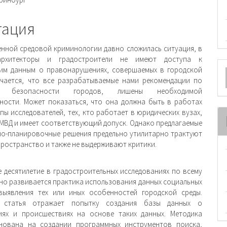
ржимое
и
тация
енной средовой криминологии давно сложилась ситуация, в
архитекторы и градостроители не имеют доступа к
О
им данным о правонарушениях, совершаемых в городской
учается, что все разрабатываемые нами рекомендации по
м
ю безопасности городов, лишены необходимой
ности. Может показаться, что она должна быть в работах
пы исследователей, тех, кто работает в юридических вузах,
 МВД и имеет соответствующий допуск. Однако предлагаемые
о-планировочные решения предельно утилитарно трактуют
пространство и также не выдерживают критики.
е десятилетие в градостроительных исследованиях по всему
но развивается практика использования данных социальных
выявления тех или иных особенностей городской среды.
 статья отражает попытку создания базы данных о
иях и происшествиях на основе таких данных. Методика
нована на создании программных инструментов поиска,