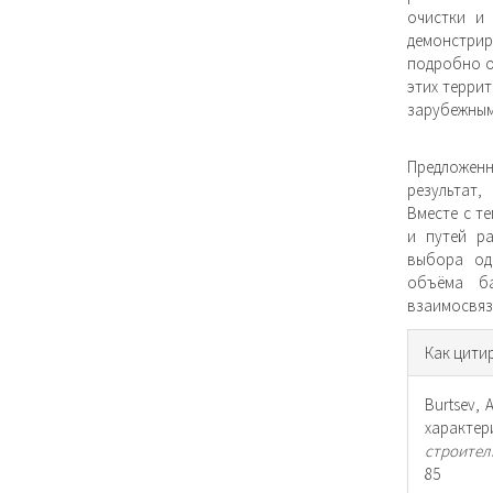
очистки и
демонстр
подробно о
этих терри
зарубежным
Предложенн
результат,
Вместе с т
и путей р
выбора од
объёма б
взаимосвяз
Инфо
Как цити
о ста
Burtsev, 
характе
строител
85