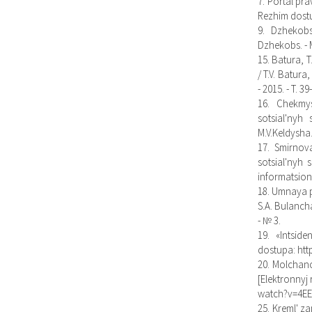
7. Portal pra
Rezhim dostu
9. Dzhekobs
Dzhekobs. - M
15. Batura, 
/ T.V. Batura
- 2015. - T. 39
16. Chekmys
sotsial'nyh
M.V.Keldysha. 
17. Smirnov
sotsial'nyh 
informatsionn
18. Umnaya p
S.A. Bulancha,
- № 3.
19. «Intside
dostupa: htt
20. Molchano
[Elektronnyj
watch?v=4EE
25. Kreml' z