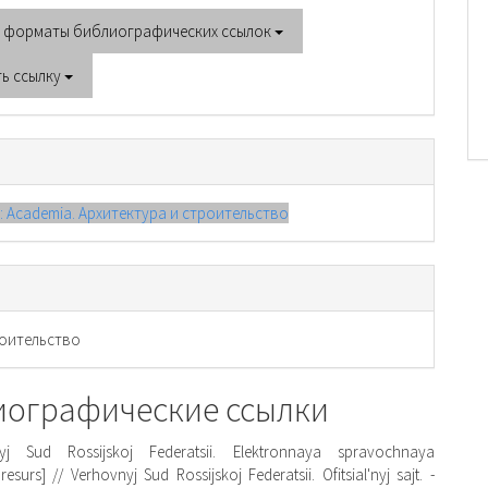
е форматы библиографических ссылок
ть ссылку
): Academia. Архитектура и строительство
оительство
иографические ссылки
yj Sud Rossijskoj Federatsii. Elektronnaya spravochnaya
resurs] // Verhovnyj Sud Rossijskoj Federatsii. Ofitsial'nyj sajt. -