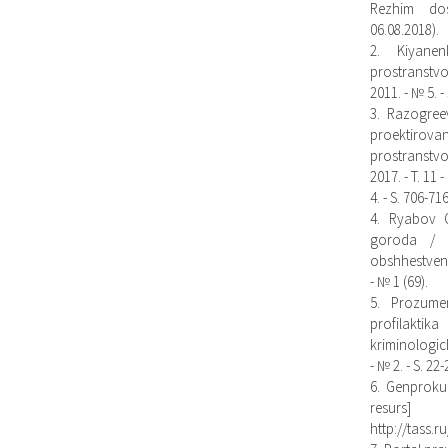
Rezhim dost
06.08.2018).
2. Kiyanen
prostranstvo
2011. - № 5. -
3. Razogree
proektirov
prostranstvo
2017. - T. 11 
4. - S. 706-716
4. Ryabov O
goroda / O
obshhestvenn
- № 1 (69).
5. Prozumen
profilakti
kriminologich
- № 2. - S. 22-
6. Genprokur
resurs]
http://tass.