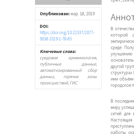
панель
соде
статьи
стать
Опубликован:
мар. 18, 2019
Анно
DOI:
В отечеств
https://doi.org/10.22337/2077-
которой 
9038-2019-1-78-85
эмпирическ
среде. Пол
Ключевые слова:
улучшени
средовая криминология,
основатель
публичные данные,
другой груп
автоматизированный сбор
структурах
данных, горячие зоны
ими объёмн
происшествий, ГИС
городское 
В последне
миру успеш
сетей для 
Настоящая
преступлен
работы ос