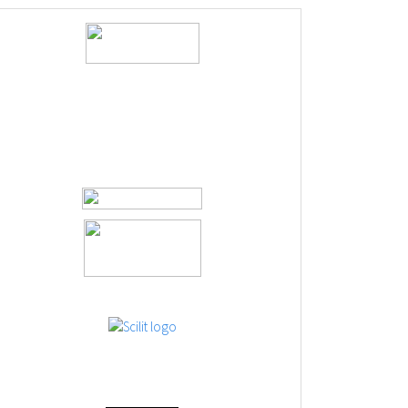
logos