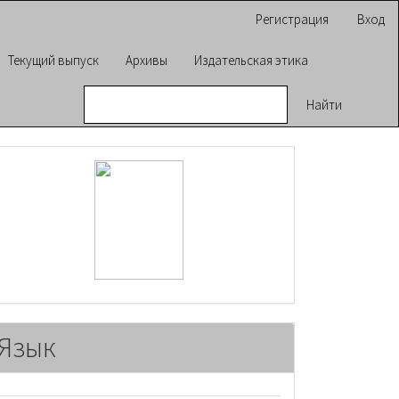
Регистрация
Вход
Текущий выпуск
Архивы
Издательская этика
Найти
raasn
Язык