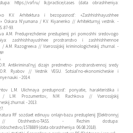
upa: https://vsrf.ru/ lk/practice/cases (data obrashheniya:
ko K.V. Arhitektura i bezopasnost': «Zashhishhayushhee
» Oskara N'yumana / K.V. Kiyanenko // Arhitekturnyj vestnik. -
 S. 87-93.
va A.M. Preduprezhdenie prestuplenij pri pomoshhi sredovogo
aniya: zashhishhayushhee prostranstvo i zashhishhennoe
 / A.M. Razogreeva // Vserossijskij kriminologicheskij zhurnal. -
- №
.
.R. Antikriminal'nyj dizajn predmetno- prostranstvennoj sredy
.R. Ryabov // Vestnik VEGU. Sotsial'no-ekonomicheskie i
ye nauki. - 2014.
tov L.M. Ulichnaya prestupnost': ponyatie, harakteristika i
ka / L.M. Prozumentov, N.M. Rachkova // Vserossijskij
eskij zhurnal. - 2013.
27.
atura RF sozdaet edinuyu onlajn-bazu prestuplenij [Elektronnyj
 // Obshhestvo-TASS. - Rezhim dostupa:
ru/obschestvo/1578889 (data obrashheniya: 06.08.2018).