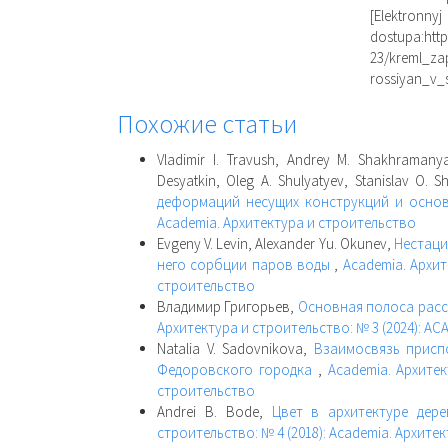
[Elektro
dostupa:htt
23/kreml_za
rossiyan_v_s
Похожие статьи
Vladimir I. Travush, Andrey M. Shakhramanya
Desyatkin, Oleg A. Shulyatyev, Stanislav O. S
деформаций несущих конструкций и осно
Academia. Архитектура и строительство
Evgeny V. Levin, Alexander Yu. Okunev,
Нестаци
него сорбции паров воды
,
Academia. Архит
строительство
Владимир Григорьев,
Основная полоса расс
Архитектура и строительство: № 3 (2024): 
Natalia V. Sadovnikova,
Взаимосвязь присп
Федоровского городка
,
Academia. Архитек
строительство
Andrei B. Bode,
Цвет в архитектуре дере
строительство: № 4 (2018): Academia. Архите