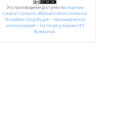
Это произведение доступно по
лицензии
Creative Commons «Attribution-NonCommercial-
ShareAlike» («Атрибуция — Некоммерческое
использование — На тех же условиях») 4.0
Всемирная
.