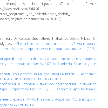
nnyj resurs] // Internet-gazet «Znak». - Rezhim
ps://www.znak.com/2018-07-
pustil_programmu_po_otslezhivaniyu_zhalob_
ocsetyah (data obrashheniya: 06.08.2018).
n, Yury A. Kolotovichev, Alexey I. Shakhvorostov, Mikhail O.
hulyatyev,
«Лахта Центр»: автоматизированный мониторинг
вания
,
Academia. Архитектура и строительство: № 4 (2018):
онарный влажностный режим жилых помещений и влияние на
ектура и строительство: № 4 (2018): Academia. Архитектура и
еления - концептуализация производных понятий
,
Academia.
ACADEMIA. АРХИТЕКТУРА И СТРОИТЕЛЬСТВО
особления и методов и приемов реставрации на примере
тура и строительство: № 2 (2018): Academia. Архитектура и
вянных храмов XVII–XVIII веков
,
Academia. Архитектура и
ктура и строительство