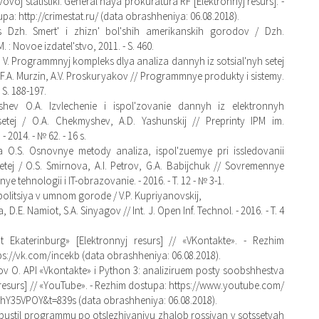
vovoj statistiki. General'naya prokuratura RF [Elektronnyj resurs]. -
pa: http://crimestat.ru/ (data obrashheniya: 06.08.2018).
 Dzh. Smert' i zhizn' bol'shih amerikanskih gorodov / Dzh.
. : Novoe izdatel'stvo, 2011. - S. 460.
T. V. Programmnyj kompleks dlya analiza dannyh iz sotsial'nyh setej
, F.A. Murzin, A.V. Proskuryakov // Programmnye produkty i sistemy.
- S. 188-197.
hev O.A. Izvlechenie i ispol'zovanie dannyh iz elektronnyh
 setej / O.A. Chekmyshev, A.D. Yashunskij // Preprinty IPM im.
- 2014. - № 62. - 16 s.
a O.S. Osnovnye metody analiza, ispol'zuemye pri issledovanii
setej / O.S. Smirnova, A.I. Petrov, G.A. Babijchuk // Sovremennye
ye tehnologii i IT-obrazovanie. - 2016. - T. 12 - № 3-1.
olitsiya v umnom gorode / V.P. Kupriyanovskij,
 D.E. Namiot, S.A. Sinyagov // Int. J. Open Inf. Technol. - 2016. - T. 4
nt Ekaterinburg» [Elektronnyj resurs] // «VKontakte». - Rezhim
ps://vk.com/incekb (data obrashheniya: 06.08.2018).
v O. API «Vkontakte» i Python 3: analiziruem posty soobshhestva
 resurs] // «YouTube». - Rezhim dostupa: https://www.youtube.com/
hY35VPOY&t=839s (data obrashheniya: 06.08.2018).
apustil programmu po otslezhivaniyu zhalob rossiyan v sotssetyah