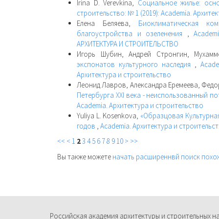
Irina D. Verevkina,
Социальное жилье: осн
строительство: № 1 (2019): Academia. Архите
Елена Беляева,
Биоклиматическая ко
благоустройства и озеленения
,
Academ
АРХИТЕКТУРА И СТРОИТЕЛЬСТВО
Игорь Шубин, Андрей Стронгин, Мухам
экспонатов культурного наследия
,
Acade
Архитектура и строительство
Леонид Лавров, Александра Еремеева, Федо
Петербурга XXI века - неиспользованный п
Academia. Архитектура и строительство
Yuliya L. Kosenkova,
«Образцовая Культурная
годов
,
Academia. Архитектура и строительств
<<
<
1
2
3
4
5
6
7
8
9
10
>
>>
Вы также можете
начать расширеннвй поиск похо
Российская академия архитектуры и строительных н