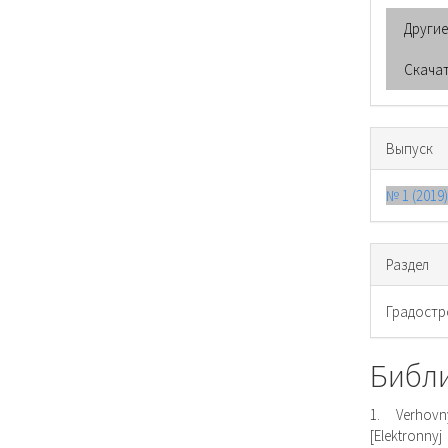
Други
Скача
Выпуск
№ 1 (2019
Раздел
Градостр
Библ
1. Verhovn
[Elektronnyj 